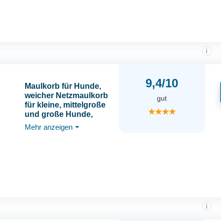
i
9,4/10
Maulkorb für Hunde,
weicher Netzmaulkorb
gut
für kleine, mittelgroße
★★★★
und große Hunde,
verstellbare
Mehr anzeigen
⏷
Welpenmaulkörbe zum
Auffangen von Beißen,
Lecken und Kauen,
ermöglicht Hecheln
und Trinken
i