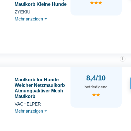
★★★
Maulkorb Kleine Hunde
Netz, Maulkorb für
ZYEKIU
Große Hunde
Mehr anzeigen
⏷
Einstellbar, Maulkorb
Hund Atmungsaktiv, für
Kleine, Mittlere L,
Schwarz
i
8,4/10
Maulkorb für Hunde
Weicher Netzmaulkorb
befriedigend
Atmungsaktiver Mesh
★★
Maulkorb
Reflektierende für
VACHELPER
Große Hunde
Mehr anzeigen
⏷
Verstellbarer
Hundemaulkorb zum
Verhindern Fressen
Lecken Bellen