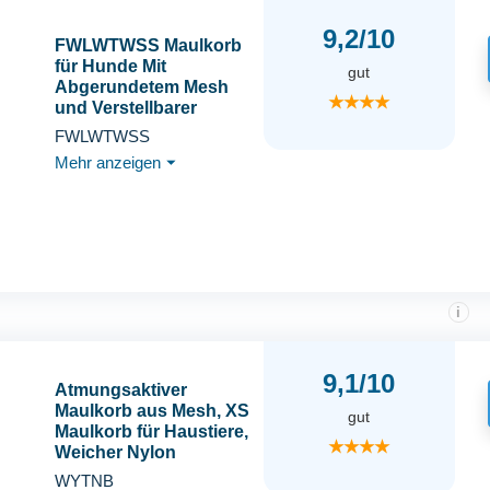
9,2/10
FWLWTWSS Maulkorb
für Hunde Mit
gut
Abgerundetem Mesh
★★★★
und Verstellbarer
Schlaufe - Verhindert
FWLWTWSS
Beißen, Kauen und
Mehr anzeigen
⏷
Bellen - für Kleine,
Mittlere und Große
Hunde (L)
i
9,1/10
Atmungsaktiver
Maulkorb aus Mesh, XS
gut
Maulkorb für Haustiere,
★★★★
Weicher Nylon
Maulkorb, Schwarz
WYTNB