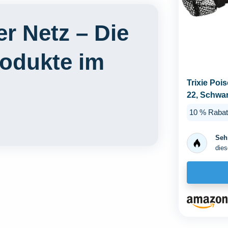
er Netz – Die
rodukte im
Trixie Poi
22, Schwa
10 % Rabat
Sehr
dies