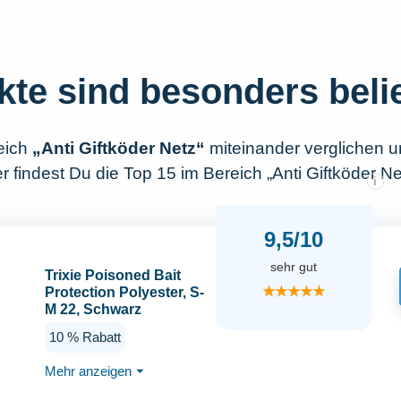
kte sind besonders beli
eich
„Anti Giftköder Netz“
miteinander verglichen 
 findest Du die Top 15 im Bereich „Anti Giftköder Ne
i
9,5/10
sehr gut
Trixie Poisoned Bait
★★★★★
Protection Polyester, S-
M 22, Schwarz
10 % Rabatt
Mehr anzeigen
⏷