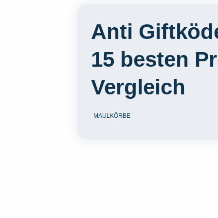
Anti Giftköd
15 besten P
Vergleich
MAULKÖRBE