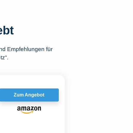
ebt
und Empfehlungen für
tz“.
Zum Angebot