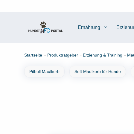
Zum
Inhalt
springen
Ernährung
Erziehu
Startseite
»
Produktratgeber
»
Erziehung & Training
»
Mau
Pitbull Maulkorb
Soft Maulkorb für Hunde