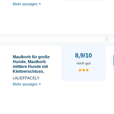
Maulkorb für Anti
Mehr anzeigen
⏷
Beißer, Maulkorb mit
Verstellbare Schlaufe,
Einstellbare Maulkörbe
für Welpen Draußen
i
8,9/10
Maulkorb für große
Hunde, Maulkorb
noch gut
mittlere Hunde mit
★★★
Klettverschluss,
Atmungsaktive
LALIEFFACELY
Haustier Maske
Mehr anzeigen
⏷
Hundetraining für
Kleine Mittlere große
(Schwarz, M)