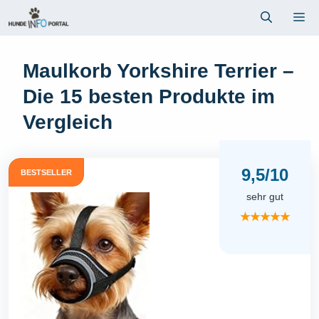
Zum
Me
Inhalt
springen
Maulkorb Yorkshire Terrier –
Die 15 besten Produkte im
Vergleich
9,5/10
BESTSELLER
sehr gut
★★★★★