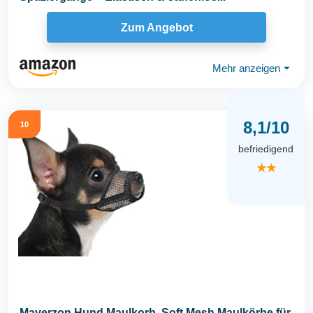
Zum Angebot
Mehr anzeigen
⏷
8,1/10
10
befriedigend
★★
Mayerzon Hund Maulkorb, Soft Mesh Maulkörbe für