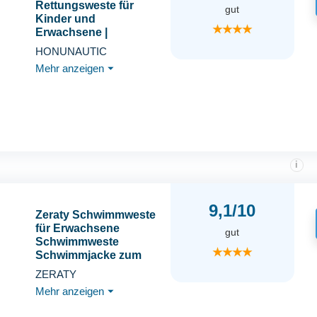
Rettungsweste für
gut
Kinder und
★★★★
Erwachsene |
Feststoffweste | 100 N,
HONUNAUTIC
CE ISO 12402-4 | Größe
Mehr anzeigen
⏷
6 | für Erwachsene von
50 bis 70 kg | Orange
i
9,1/10
Zeraty Schwimmweste
für Erwachsene
gut
Schwimmweste
★★★★
Schwimmjacke zum
Angeln Segeln Surfen
ZERATY
Bootfahren
Mehr anzeigen
⏷
Kajakfahren für
Wassersport