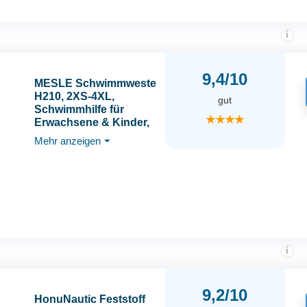
i
9,4/10
MESLE Schwimmweste
H210, 2XS-4XL,
gut
Schwimmhilfe für
★★★★
Erwachsene & Kinder,
Leichte 50N
Mehr anzeigen
⏷
Auftriebsweste Herren
& Damen,
Prallschutzweste für
Jetski, SUP, Wasserski,
Kajak, Wakeboard
i
9,2/10
HonuNautic Feststoff