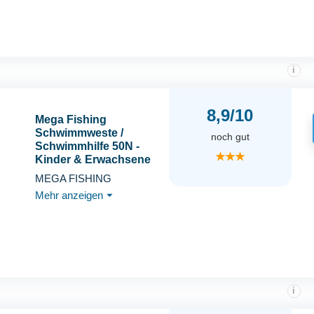
i
8,9/10
Mega Fishing
Schwimmweste /
noch gut
Schwimmhilfe 50N -
★★★
Kinder & Erwachsene
Gr. S - XL (S - 30-50 kg,
MEGA FISHING
Grün)
Mehr anzeigen
⏷
i