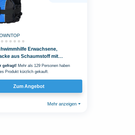
OWNTOP
hwimmhilfe Erwachsene,
cke aus Schaumstoff mit
t und Innentasche Unisex...
 gefragt!
Mehr als 129 Personen haben
es Produkt kürzlich gekauft.
Zum Angebot
Mehr anzeigen
⏷