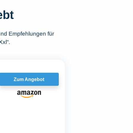
ebt
und Empfehlungen für
xl“.
Zum Angebot