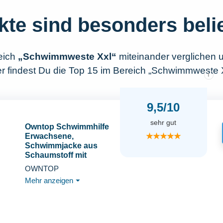
kte sind besonders beli
eich
„Schwimmweste Xxl“
miteinander verglichen 
r findest Du die Top 15 im Bereich „Schwimmweste X
i
9,5/10
sehr gut
Owntop Schwimmhilfe
★★★★★
Erwachsene,
Schwimmjacke aus
Schaumstoff mit
Schrittgurt und
OWNTOP
Innentasche Unisex,
Mehr anzeigen
⏷
Auftriebsweste für Sup
Kajak Angeln Segeln
Kanu - Blau XL/XXL