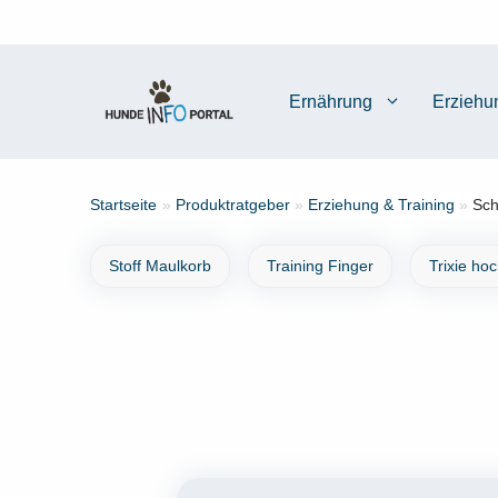
Zum
Inhalt
springen
Ernährung
Erziehu
Startseite
»
Produktratgeber
»
Erziehung & Training
»
Sch
Stoff Maulkorb
Training Finger
Trixie ho