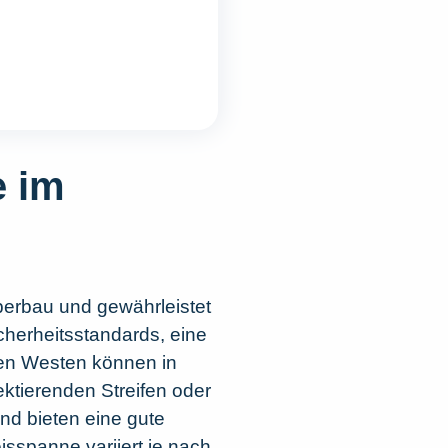
e im
erbau und gewährleistet
cherheitsstandards, eine
den Westen können in
ektierenden Streifen oder
nd bieten eine gute
isspanne variiert je nach