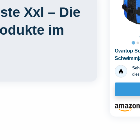
e Xxl – Die
rodukte im
Owntop Sc
Schwimmja
Schrittgur
Sehr
dies