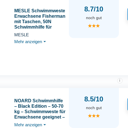
8.7/10
MESLE Schwimmweste
Erwachsene Fisherman
noch gut
mit Taschen, 50N
★★★
Schwimmhilfe für
Herren & Damen,
MESLE
Angler Weste für Boot,
Mehr anzeigen
⏷
Auftriebsweste &
Prallschutzweste für
Sup, Kajak
i
8.5/10
NOARD Schwimmhilfe
– Black Edition – 50-70
noch gut
kg – Schwimmweste für
★★★
Erwachsene geeignet –
50N Auftrieb – inkl.
Mehr anzeigen
⏷
Solas Reflektoren