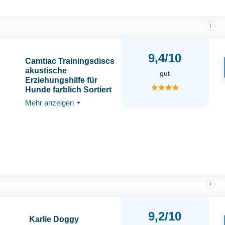
i
9,4/10
Camtiac Trainingsdiscs
akustische
gut
Erziehungshilfe für
★★★★
Hunde farblich Sortiert
Mehr anzeigen
⏷
i
9,2/10
Karlie Doggy