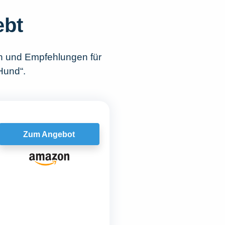
ebt
n und Empfehlungen für
Hund“.
Zum Angebot