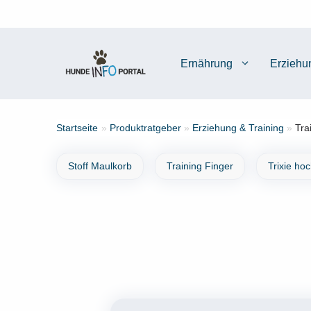
Zum
Inhalt
springen
Ernährung
Erziehu
Startseite
»
Produktratgeber
»
Erziehung & Training
»
Tra
Stoff Maulkorb
Training Finger
Trixie ho