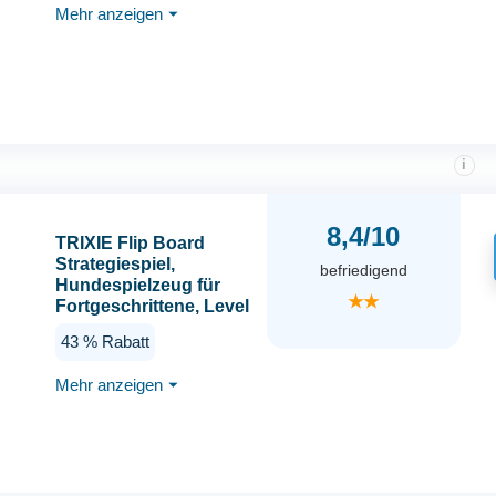
Mehr anzeigen
⏷
i
8,4/10
TRIXIE Flip Board
Strategiespiel,
befriedigend
Hundespielzeug für
★★
Fortgeschrittene, Level
2 Aktivität, Leckerli-
43 % Rabatt
Puzzle, interaktives
Spiel, Bereicherung
Mehr anzeigen
⏷