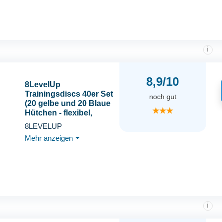
i
8,9/10
8LevelUp
Trainingsdiscs 40er Set
noch gut
(20 gelbe und 20 Blaue
★★★
Hütchen - flexibel,
sicher und robust) für
8LEVELUP
Fußball, Reitsport,
Mehr anzeigen
⏷
Hundetraining,
Pferdetraining, Agility
Training für Hunde
i