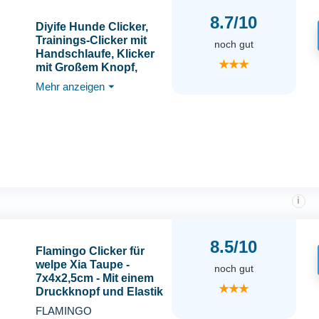
8.7/10
Diyife Hunde Clicker,
Trainings-Clicker mit
noch gut
Handschlaufe, Klicker
★★★
mit Großem Knopf,
Hundeerziehung und
Mehr anzeigen
⏷
Hundetraining, für
Hund, Katze, Pferd (2
Stück)
i
8.5/10
Flamingo Clicker für
welpe Xia Taupe -
noch gut
7x4x2,5cm - Mit einem
★★★
Druckknopf und Elastik
zur Befestigung am
FLAMINGO
Finger