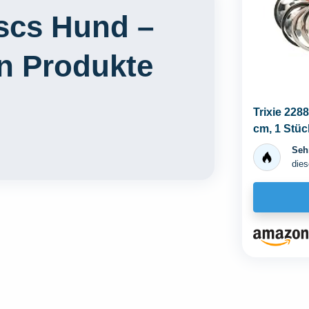
iscs Hund –
en Produkte
Trixie 2288
cm, 1 Stüc
Sehr
dies