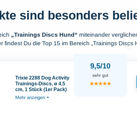
kte sind besonders beli
eich
„Trainings Discs Hund“
miteinander vergliche
r findest Du die Top 15 im Bereich „Trainings Discs 
i
9,5/10
sehr gut
Trixie 2288 Dog Activity
★★★★★
Trainings-Discs, ø 4,5
cm, 1 Stück (1er Pack)
Mehr anzeigen
⏷