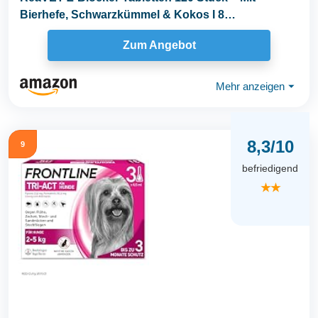
Bierhefe, Schwarzkümmel & Kokos I 8
Monatsrationen...
Zum Angebot
Mehr anzeigen
⏷
8,3/10
9
befriedigend
★★