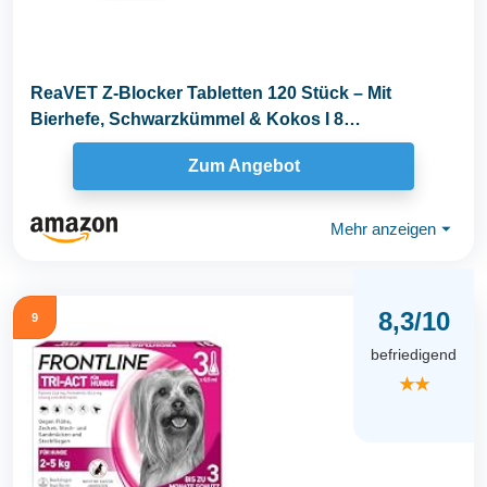
ReaVET Z-Blocker Tabletten 120 Stück – Mit
Bierhefe, Schwarzkümmel & Kokos I 8
Monatsrationen...
Zum Angebot
Mehr anzeigen
⏷
8,3/10
9
befriedigend
★★