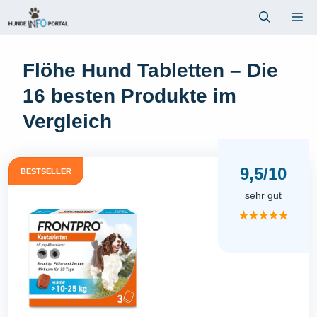
Zum
Me
Inhalt
springen
Flöhe Hund Tabletten – Die
16 besten Produkte im
Vergleich
9,5/10
BESTSELLER
sehr gut
★★★★★