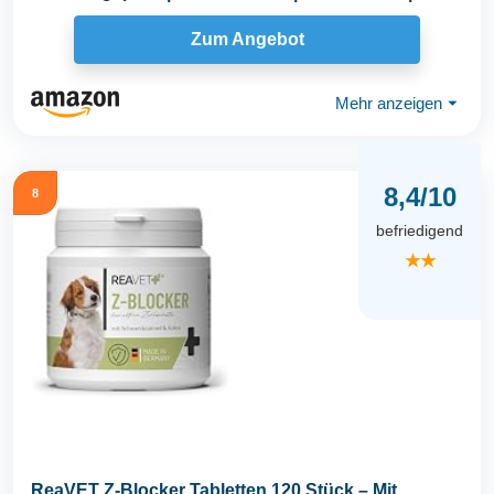
Zum Angebot
Mehr anzeigen
⏷
8,4/10
8
befriedigend
★★
ReaVET Z-Blocker Tabletten 120 Stück – Mit