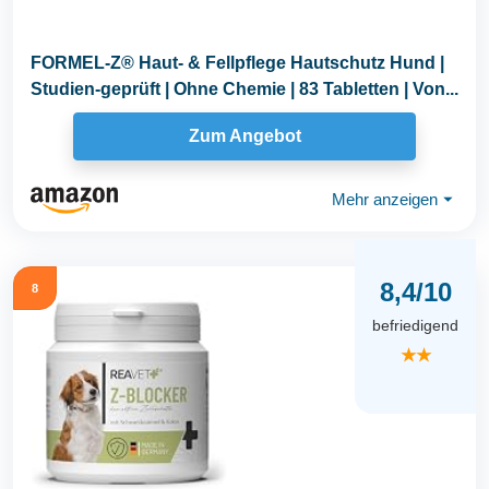
FORMEL-Z® Haut- & Fellpflege Hautschutz Hund |
Studien-geprüft | Ohne Chemie | 83 Tabletten | Von...
Zum Angebot
Mehr anzeigen
⏷
8,4/10
8
befriedigend
★★