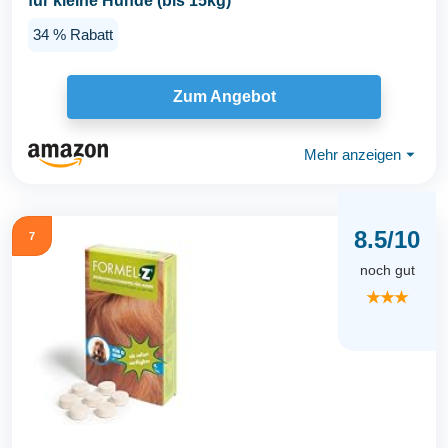
für kleine Hunde (bis 15kg)
34 % Rabatt
Zum Angebot
Mehr anzeigen
⏷
8.5/10
7
noch gut
★★★