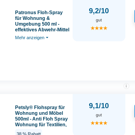
9,2/10
Patronus Floh-Spray
für Wohnung &
gut
Umgebung 500 ml -
★★★★
effektives Abwehr-Mittel
gegen Flöhe mit
Mehr anzeigen
⏷
Sofortschutz -
hochwirksam &
laborgeprüft - mit
dezentem Eukalyptus-
Zitrusduft
i
9,1/10
Petsly® Flohspray für
Wohnung und Möbel
gut
500ml - Anti Floh Spray
★★★★
Wohnung für Textilien,
Teppiche, Sofas &
38 % Rabatt