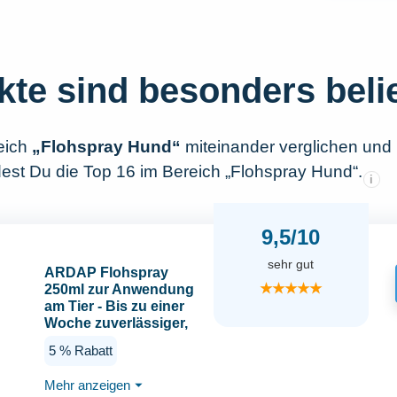
kte sind besonders beli
eich
„Flohspray Hund“
miteinander verglichen und
dest Du die Top 16 im Bereich „Flohspray Hund“.
i
9,5/10
sehr gut
ARDAP Flohspray
★★★★★
250ml zur Anwendung
am Tier - Bis zu einer
Woche zuverlässiger,
natürlicher &
5 % Rabatt
langanhaltender
Schutz vor Flöhen,
Mehr anzeigen
⏷
Zecken, Läusen &