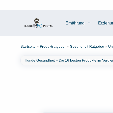
Zum
Inhalt
springen
Ernährung
Erziehu
Startseite
»
Produktratgeber
»
Gesundheit Ratgeber
»
Un
Hunde Gesundheit – Die 16 besten Produkte im Vergle