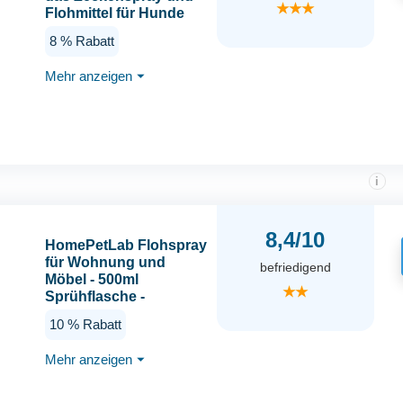
★★★
Flohmittel für Hunde
und Katzen, effektives
8 % Rabatt
Flohspray für die
direkte Anwendung auf
Mehr anzeigen
⏷
dem Tier bei akutem
Befall oder zum Schutz
i
8,4/10
HomePetLab Flohspray
für Wohnung und
befriedigend
Möbel - 500ml
★★
Sprühflasche -
Wirksames Anti
10 % Rabatt
Flohmittel Katzen und
Hunde - Schnell &
Mehr anzeigen
⏷
Effizient Flöhe
bekämpfen