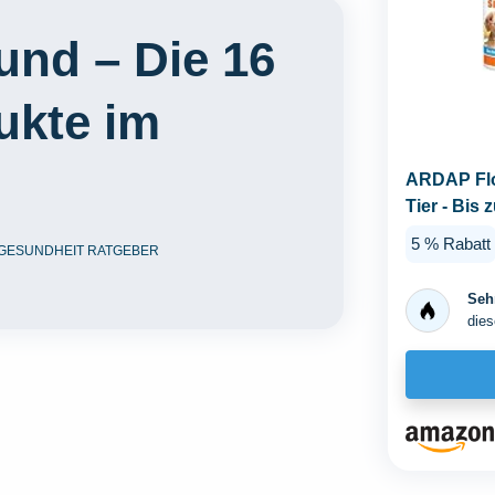
und – Die 16
ukte im
ARDAP Flo
Tier - Bis
natürlicher.
5 % Rabatt
GESUNDHEIT RATGEBER
Sehr
dies