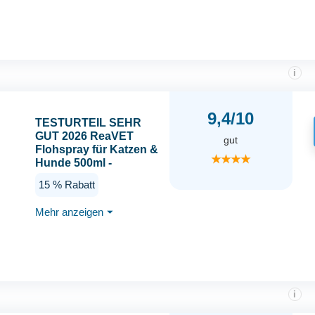
Milben (PT19)
i
9,4/10
TESTURTEIL SEHR
GUT 2026 ReaVET
gut
Flohspray für Katzen &
★★★★
Hunde 500ml -
Sofortschutz gegen
15 % Rabatt
Flöhe bei Befall &
vorbeugend mit
Mehr anzeigen
⏷
Langzeitschutz,
Flohmittel auch für
Wohnung, Möbel I Anti-
Floh-Spray
i