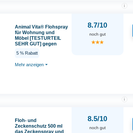
i
8.7/10
Animal Vita® Flohspray
für Wohnung und
noch gut
Möbel [TESTURTEIL
★★★
SEHR GUT] gegen
Flöhe bei Hunden und
5 % Rabatt
Katzen - Alternative zu
Fogger gegen Flöhe -
Mehr anzeigen
⏷
Flohmittel für
Wohnung,
hochwirksam &
laborgeprüft
i
8.5/10
Floh- und
Zeckenschutz 500 ml
noch gut
das Zeckenspray und