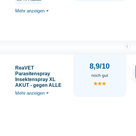
Körbchen -
Geruchsneutral,
Mehr anzeigen
⏷
Fleckenfrei,
Kinderfreundlich -
Spray gegen Flöhe
i
8,9/10
ReaVET
Parasitenspray
noch gut
Insektenspray XL
★★★
AKUT - gegen ALLE
Parasiten für Hunde &
Mehr anzeigen
⏷
Tierumgebung 500ml I
Abwehr von Zecken,
Flöhe, Milben I
Ungeziefer-Spray,
Zeckenspray,
Flohspray, Milbenspray