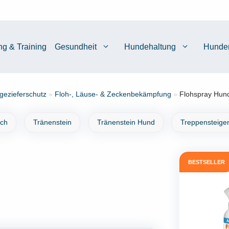
ng & Training
Gesundheit
Hundehaltung
Hunde
gezieferschutz
»
Floh-, Läuse- & Zeckenbekämpfung
»
Flohspray Hund
ich
Tränenstein
Tränenstein Hund
Treppensteige
BESTSELLER