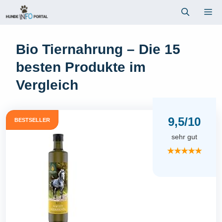
Zum
Me
Inhalt
springen
Bio Tiernahrung – Die 15
besten Produkte im
Vergleich
9,5/10
BESTSELLER
sehr gut
★★★★★