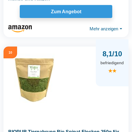
Zum Angebot
Mehr anzeigen
⏷
8,1/10
10
befriedigend
★★
BIOPUR Tiernahrung Bio Spinat-Flocken 250g für