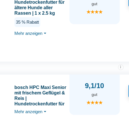
Hundetrockenfutter für
gut
ältere Hunde aller
★★★★
Rassen | 1 x 2.5 kg
35 % Rabatt
Mehr anzeigen
⏷
i
9,1/10
bosch HPC Maxi Senior
mit frischem Geflügel &
gut
Reis |
★★★★
Hundetrockenfutter für
ältere Hunde großer
Mehr anzeigen
⏷
Rassen (ab 25 kg) | 1 x
12.5 kg