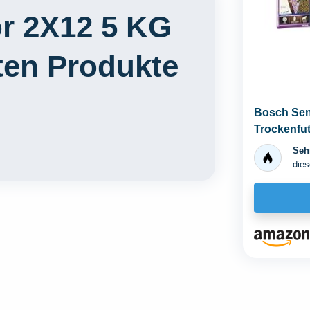
r 2X12 5 KG
ten Produkte
Bosch Seni
Trockenfut
Sehr
dies