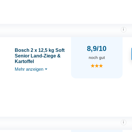
i
8,9/10
Bosch 2 x 12,5 kg Soft
Senior Land-Ziege &
noch gut
Kartoffel
★★★
Mehr anzeigen
⏷
i