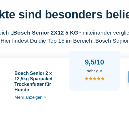
kte sind besonders beli
eich
„Bosch Senior 2X12 5 KG“
miteinander vergl
 Hier findest Du die Top 15 im Bereich „Bosch Senio
i
9,5/10
sehr gut
Bosch Senior 2 x
★★★★★
12,5kg Sparpaket
Trockenfutter für
Hunde
Mehr anzeigen
⏷