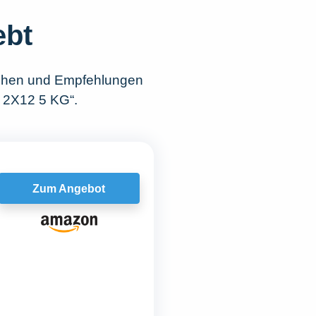
ebt
ichen und Empfehlungen
r 2X12 5 KG“.
Zum Angebot