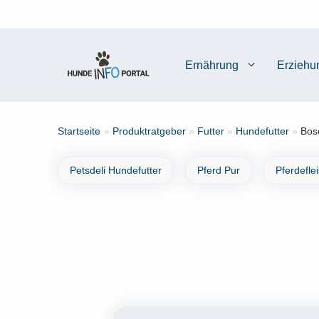
Zum
Inhalt
springen
Ernährung
Erziehu
Startseite
»
Produktratgeber
»
Futter
»
Hundefutter
»
Bos
Petsdeli Hundefutter
Pferd Pur
Pferdefle