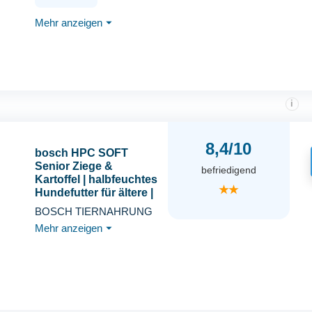
2.5 kg
Mehr anzeigen
⏷
i
8,4/10
bosch HPC SOFT
Senior Ziege &
befriedigend
Kartoffel | halbfeuchtes
★★
Hundefutter für ältere |
ernährungssensible
BOSCH TIERNAHRUNG
Hunde aller Rassen |
Mehr anzeigen
⏷
Single Protein | grain-
free | 1 x 12.5 kg