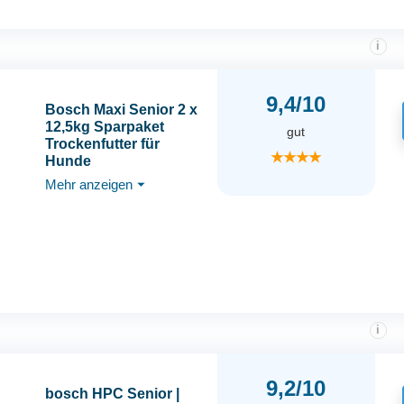
i
9,4/10
Bosch Maxi Senior 2 x
12,5kg Sparpaket
gut
Trockenfutter für
★★★★
Hunde
Mehr anzeigen
⏷
i
9,2/10
bosch HPC Senior |