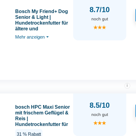
8.7/10
Bosch My Friend+ Dog
Senior & Light |
noch gut
Hundetrockenfutter für
★★★
ältere und
übergewichtige Hunde |
Mehr anzeigen
⏷
1 x 12kg
i
8.5/10
bosch HPC Maxi Senior
mit frischem Geflügel &
noch gut
Reis |
★★★
Hundetrockenfutter für
ältere Hunde großer
31 % Rabatt
Rassen (ab 25 kg) | 1 x