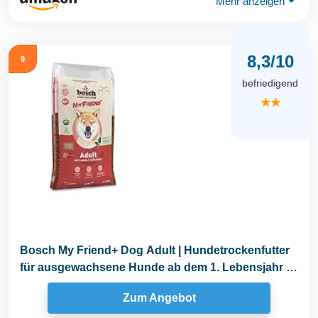
Mehr anzeigen
⏷
8,3/10
9
befriedigend
★★
Bosch My Friend+ Dog Adult | Hundetrockenfutter
für ausgewachsene Hunde ab dem 1. Lebensjahr | 1
x...
Zum Angebot