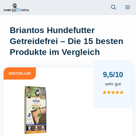
Zum
Me
Inhalt
springen
Briantos Hundefutter
Getreidefrei – Die 15 besten
Produkte im Vergleich
9,5/10
BESTSELLER
sehr gut
★★★★★