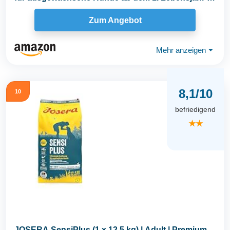
x...
Zum Angebot
Mehr anzeigen
⏷
8,1/10
10
befriedigend
★★
JOSERA SensiPlus (1 x 12,5 kg) | Adult | Premium