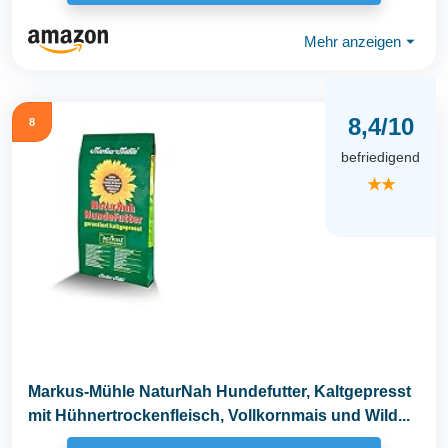
Mehr anzeigen
⏷
8,4/10
8
befriedigend
★★
Markus-Mühle NaturNah Hundefutter, Kaltgepresst
mit Hühnertrockenfleisch, Vollkornmais und Wild...