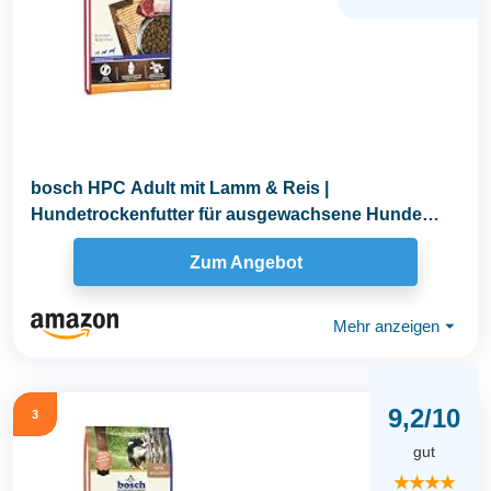
bosch HPC Adult mit Lamm & Reis |
Hundetrockenfutter für ausgewachsene Hunde
aller Rassen | 1 x...
Zum Angebot
Mehr anzeigen
⏷
9,2/10
3
gut
★★★★