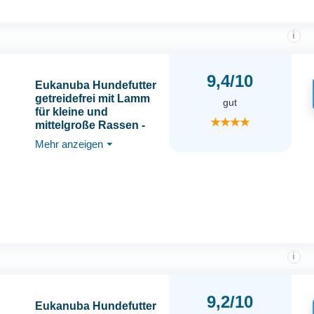
i
9,4/10
Eukanuba Hundefutter
getreidefrei mit Lamm
gut
für kleine und
★★★★
mittelgroße Rassen -
Trockenfutter für
Mehr anzeigen
⏷
ausgewachsene
Hunde, 12 kg
i
9,2/10
Eukanuba Hundefutter