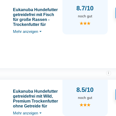
8.7/10
Eukanuba Hundefutter
getreidefrei mit Fisch
noch gut
für große Rassen -
★★★
Trockenfutter für
ausgewachsene
Mehr anzeigen
⏷
Hunde, 12 kg
i
8.5/10
Eukanuba Hundefutter
getreidefrei mit Wild,
noch gut
Premium Trockenfutter
★★★
ohne Getreide für
ausgewachsene Hunde
Mehr anzeigen
⏷
Aller Rassen, 3 kg