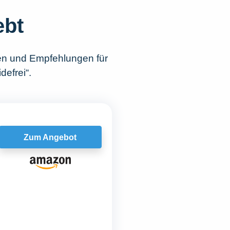
ebt
en und Empfehlungen für
efrei“.
Zum Angebot