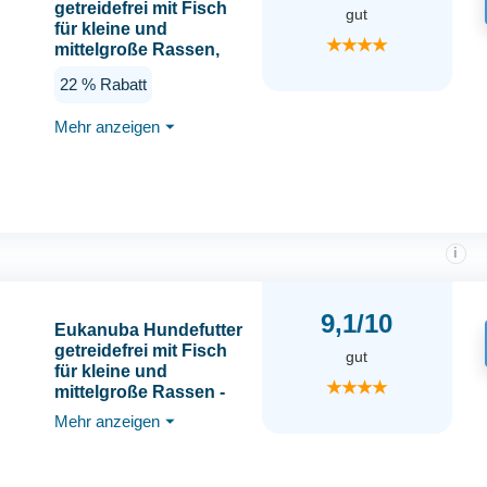
getreidefrei mit Fisch
gut
für kleine und
★★★★
mittelgroße Rassen,
Premium Trockenfutter
22 % Rabatt
ohne Getreide für
ausgewachsene
Mehr anzeigen
⏷
Hunde, 3 kg
i
9,1/10
Eukanuba Hundefutter
getreidefrei mit Fisch
gut
für kleine und
★★★★
mittelgroße Rassen -
Trockenfutter für
Mehr anzeigen
⏷
ausgewachsene
Hunde, 12 kg