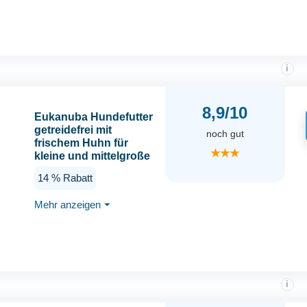
i
8,9/10
Eukanuba Hundefutter
getreidefrei mit
noch gut
frischem Huhn für
★★★
kleine und mittelgroße
Rassen, Premium
14 % Rabatt
Trockenfutter ohne
Getreide für
Mehr anzeigen
⏷
ausgewachsene
Hunde, 12 kg
i