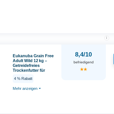
i
8,4/10
Eukanuba Grain Free
Adult Wild 12 kg –
befriedigend
Getreidefreies
★★
Trockenfutter für
Hunde aller Rassen –
4 % Rabatt
Mit Wild & Geflügel,
Omega-Fettsäuren,
Mehr anzeigen
⏷
Präbiotika & Vitaminen
– Zahnpflege & ohne
Zusatzstoffe