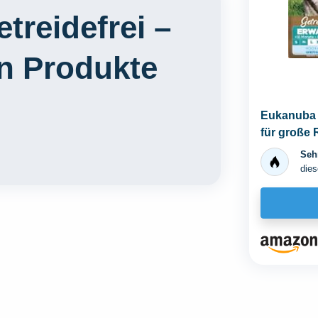
treidefrei –
en Produkte
Eukanuba H
für große 
ohne Getre
Sehr
dies