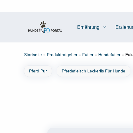
Zum
Inhalt
springen
Ernährung
Erziehu
Startseite
»
Produktratgeber
»
Futter
»
Hundefutter
»
Euk
Pferd Pur
Pferdefleisch Leckerlis Für Hunde