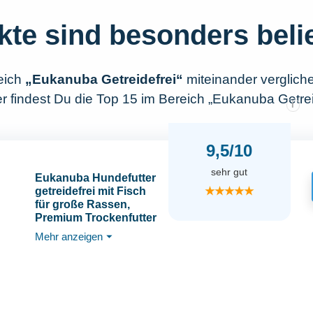
kte sind besonders beli
eich
„Eukanuba Getreidefrei“
miteinander verglich
r findest Du die Top 15 im Bereich „Eukanuba Getreid
i
9,5/10
sehr gut
Eukanuba Hundefutter
★★★★★
getreidefrei mit Fisch
für große Rassen,
Premium Trockenfutter
ohne Getreide für
Mehr anzeigen
⏷
ausgewachsene
Hunde, 12 kg