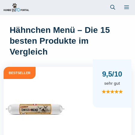
Zum
Me
Inhalt
springen
Hähnchen Menü – Die 15
besten Produkte im
Vergleich
9,5/10
BESTSELLER
sehr gut
★★★★★