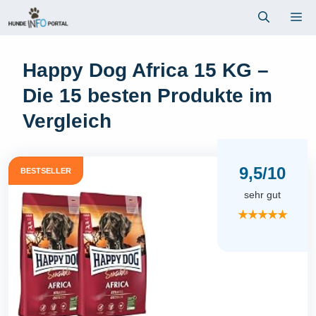
Zum
Me
Inhalt
springen
Happy Dog Africa 15 KG –
Die 15 besten Produkte im
Vergleich
9,5/10
BESTSELLER
sehr gut
★★★★★