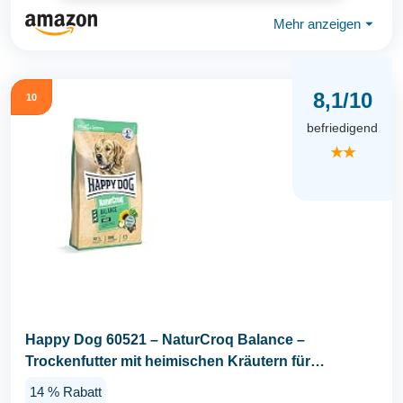
Mehr anzeigen
⏷
8,1/10
10
befriedigend
★★
Happy Dog 60521 – NaturCroq Balance –
Trockenfutter mit heimischen Kräutern für
ausgewachsene...
14 % Rabatt