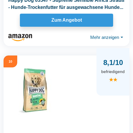
Happy Dog 03547 - Supreme Sensible Africa Strauß
- Hunde-Trockenfutter für ausgewachsene Hunde...
Zum Angebot
Mehr anzeigen
⏷
8,1/10
10
befriedigend
★★