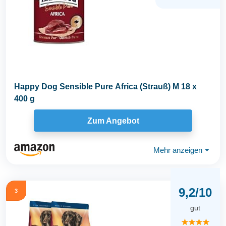
Happy Dog Sensible Pure Africa (Strauß) M 18 x
400 g
Zum Angebot
Mehr anzeigen
⏷
9,2/10
3
gut
★★★★