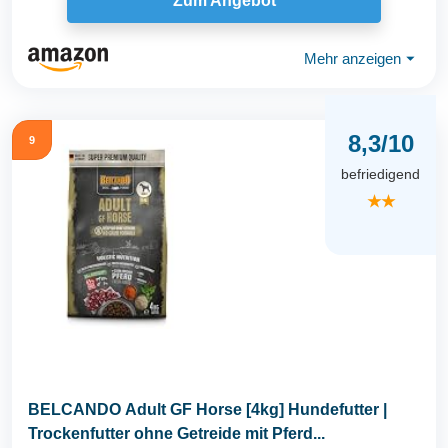
Zum Angebot
Mehr anzeigen
⏷
8,3/10
9
befriedigend
★★
BELCANDO Adult GF Horse [4kg] Hundefutter |
Trockenfutter ohne Getreide mit Pferd...