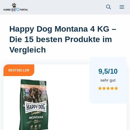
Zum
Me
Inhalt
springen
Happy Dog Montana 4 KG –
Die 15 besten Produkte im
Vergleich
9,5/10
BESTSELLER
sehr gut
★★★★★