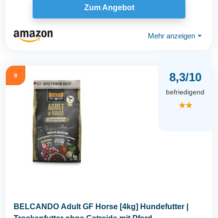
Zum Angebot
Mehr anzeigen
⏷
8,3/10
9
befriedigend
★★
BELCANDO Adult GF Horse [4kg] Hundefutter |