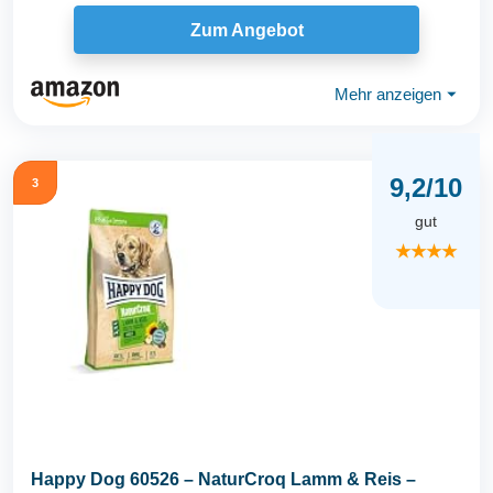
Zum Angebot
Mehr anzeigen
⏷
9,2/10
3
gut
★★★★
Happy Dog 60526 – NaturCroq Lamm & Reis –