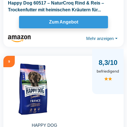
Happy Dog 60517 – NaturCroq Rind & Reis –
Trockenfutter mit heimischen Kräutern für...
Zum Angebot
Mehr anzeigen
⏷
8,3/10
9
befriedigend
★★
HAPPY DOG