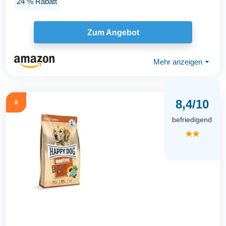
24 % Rabatt
Zum Angebot
Mehr anzeigen
⏷
8,4/10
8
befriedigend
★★