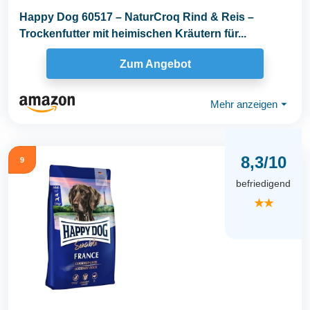
Happy Dog 60517 – NaturCroq Rind & Reis –
Trockenfutter mit heimischen Kräutern für...
Zum Angebot
Mehr anzeigen
⏷
8,3/10
9
befriedigend
★★