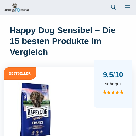
Zum
Me
Inhalt
springen
Happy Dog Sensibel – Die
15 besten Produkte im
Vergleich
9,5/10
BESTSELLER
sehr gut
★★★★★