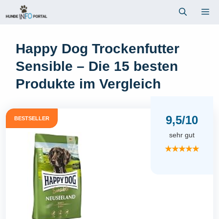
Zum
Me
Inhalt
springen
Happy Dog Trockenfutter
Sensible – Die 15 besten
Produkte im Vergleich
9,5/10
BESTSELLER
sehr gut
★★★★★