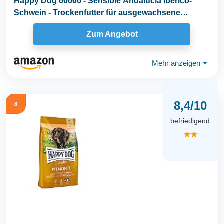
Happy Dog 60666 - Sensible Andalucía Ibérico-
Schwein - Trockenfutter für ausgewachsene
Hunde...
Zum Angebot
Mehr anzeigen
⏷
8,4/10
8
befriedigend
★★