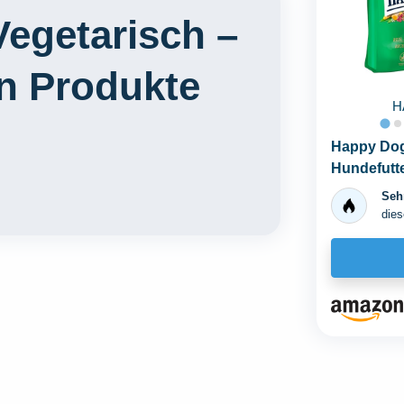
egetarisch –
en Produkte
H
Happy Dog 
Hundefutt
Erbsen...
Sehr
dies