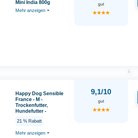
Mini India 800g
gut
Mehr anzeigen
⏷
★★★★
i
9,1/10
Happy Dog Sensible
France - M -
gut
Trockenfutter,
★★★★
Hundefutter -
Geschmacksrichtung
21 % Rabatt
Gourmet Ente - 11kg –
Natural Life Concept
Mehr anzeigen
⏷