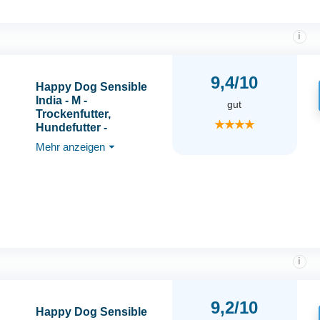
i
9,4/10
Happy Dog Sensible
India - M -
gut
Trockenfutter,
★★★★
Hundefutter -
Geschmacksrichtung
Mehr anzeigen
⏷
Reis, Erbsen &
Kurkuma - 2x10kg
i
9,2/10
Happy Dog Sensible