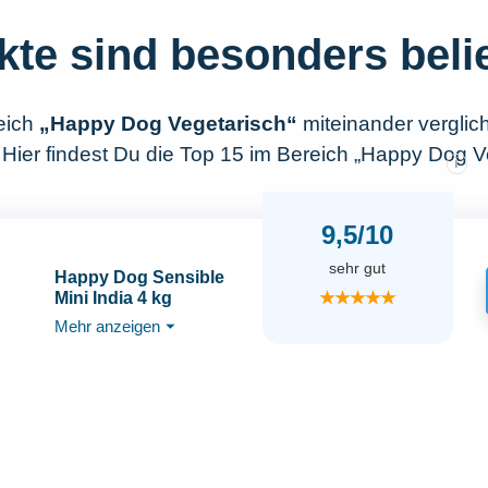
kte sind besonders beli
eich
„Happy Dog Vegetarisch“
miteinander vergli
 Hier findest Du die Top 15 im Bereich „Happy Dog V
i
9,5/10
sehr gut
Happy Dog Sensible
★★★★★
Mini India 4 kg
Mehr anzeigen
⏷