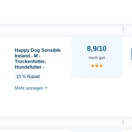
i
8,9/10
Happy Dog Sensible
Ireland - M -
noch gut
Trockenfutter,
★★★
Hundefutter -
Geschmacksrichtung
15 % Rabatt
Lachs & Kaninchen -
12,5kg
Mehr anzeigen
⏷
i