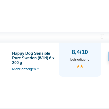
i
8,4/10
Happy Dog Sensible
Pure Sweden (Wild) 6 x
befriedigend
200 g
★★
Mehr anzeigen
⏷