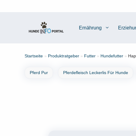
Zum
Inhalt
springen
Ernährung
Erziehu
Startseite
»
Produktratgeber
»
Futter
»
Hundefutter
»
Hap
Pferd Pur
Pferdefleisch Leckerlis Für Hunde