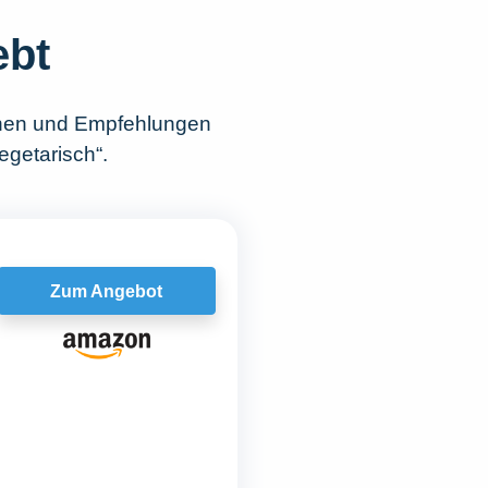
ebt
chen und Empfehlungen
egetarisch“.
Zum Angebot