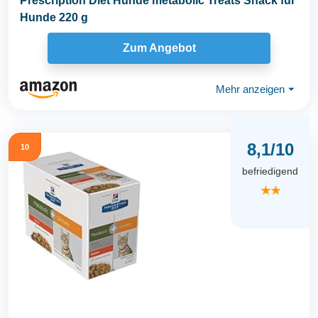
Prescription Diet Hunde metabolic Treats Snack für
Hunde 220 g
Zum Angebot
Mehr anzeigen
⏷
8,1/10
10
befriedigend
★★