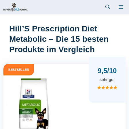
Zum
Me
Inhalt
springen
Hill’S Prescription Diet
Metabolic – Die 15 besten
Produkte im Vergleich
9,5/10
BESTSELLER
sehr gut
★★★★★