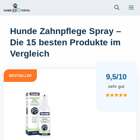
Zum
Me
Inhalt
springen
Hunde Zahnpflege Spray –
Die 15 besten Produkte im
Vergleich
9,5/10
BESTSELLER
sehr gut
★★★★★