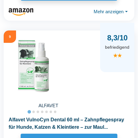
Mehr anzeigen
⏷
8,3/10
9
befriedigend
★★
ALFAVET
Alfavet VulnoCyn Dental 60 ml – Zahnpflegespray
für Hunde, Katzen & Kleintiere – zur Maul...