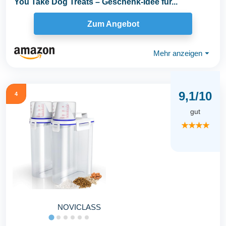
You Take Dog Treats – Geschenk-Idee für...
Zum Angebot
Mehr anzeigen
⏷
9,1/10
4
gut
★★★★
NOVICLASS