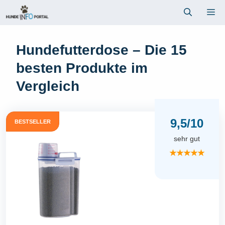
Zum
Me
Inhalt
springen
Hundefutterdose – Die 15
besten Produkte im
Vergleich
9,5/10
BESTSELLER
sehr gut
★★★★★