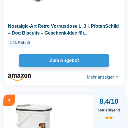
Nostalgic-Art Retro Vorratsdose L, 3 l, PfotenSchild
– Dog Biscuits – Geschenk-Idee für...
4 % Rabatt
Zum Angebot
Mehr anzeigen
⏷
8,4/10
8
befriedigend
★★