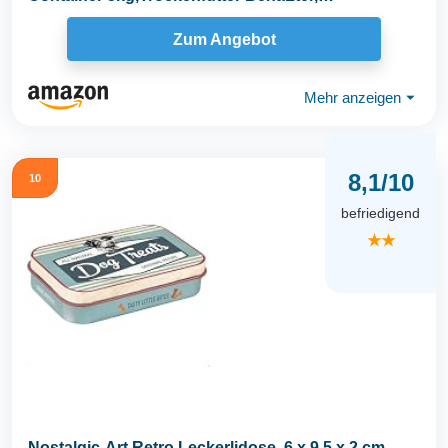
Hundefutterbox...
Zum Angebot
Mehr anzeigen
⏷
8,1/10
10
befriedigend
★★
Nostalgic-Art Retro Leckerlidose, 6 x 9,5 x 2 cm,