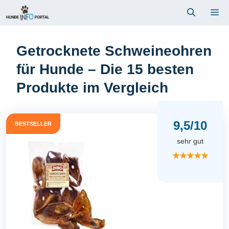
Zum
Me
Inhalt
springen
Getrocknete Schweineohren
für Hunde – Die 15 besten
Produkte im Vergleich
9,5/10
BESTSELLER
sehr gut
★★★★★