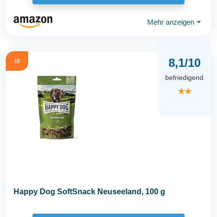
Mehr anzeigen
⏷
8,1/10
10
befriedigend
★★
Happy Dog SoftSnack Neuseeland, 100 g