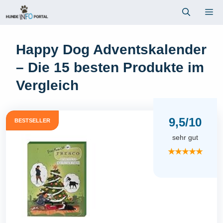
Zum
Me
Inhalt
springen
Happy Dog Adventskalender
– Die 15 besten Produkte im
Vergleich
9,5/10
BESTSELLER
sehr gut
★★★★★