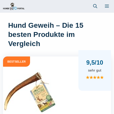
Zum
Me
Inhalt
springen
Hund Geweih – Die 15
besten Produkte im
Vergleich
9,5/10
BESTSELLER
sehr gut
★★★★★