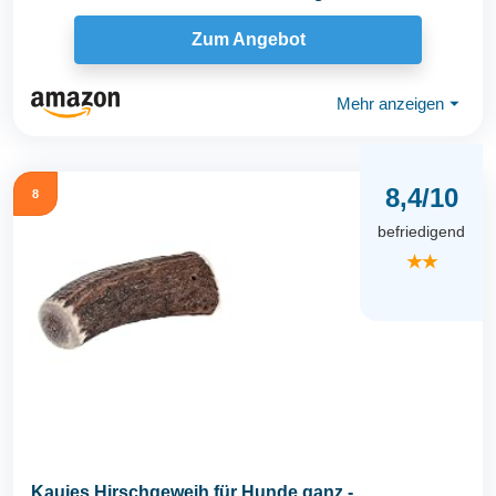
Welpen und...
Zum Angebot
Mehr anzeigen
⏷
8,4/10
8
befriedigend
★★
Kauies Hirschgeweih für Hunde ganz -