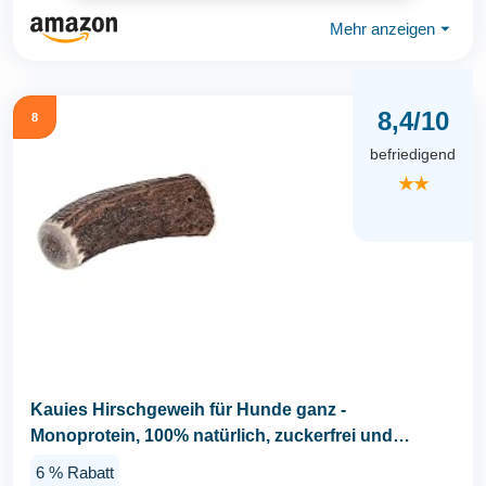
Mehr anzeigen
⏷
8,4/10
8
befriedigend
★★
Kauies Hirschgeweih für Hunde ganz -
Monoprotein, 100% natürlich, zuckerfrei und
kalorienarm...
6 % Rabatt