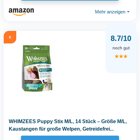
Mehr anzeigen
⏷
8.7/10
6
noch gut
★★★
WHIMZEES Puppy Stix M/L, 14 Stück – Größe M/L,
Kaustangen für große Welpen, Getreidefrei...