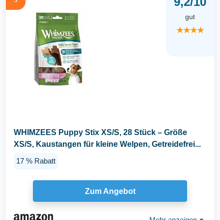
9,2/10
gut
★★★★
WHIMZEES Puppy Stix XS/S, 28 Stück – Größe
XS/S, Kaustangen für kleine Welpen, Getreidefrei...
17 % Rabatt
Zum Angebot
Mehr anzeigen
⏷