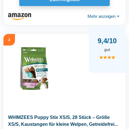
Mehr anzeigen
⏷
9,4/10
2
gut
★★★★
WHIMZEES Puppy Stix XS/S, 28 Stück – Größe
XS/S, Kaustangen für kleine Welpen, Getreidefrei...