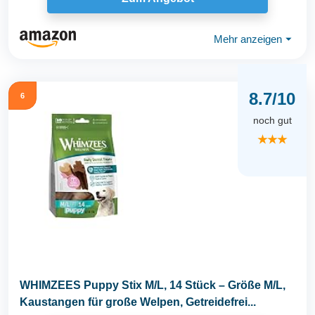
Mehr anzeigen
⏷
8.7/10
6
noch gut
★★★
WHIMZEES Puppy Stix M/L, 14 Stück – Größe M/L,
Kaustangen für große Welpen, Getreidefrei...