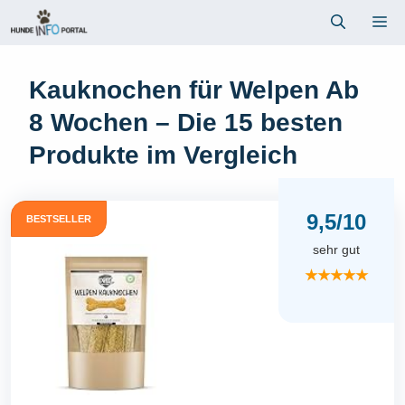
Zum
Me
Inhalt
springen
Kauknochen für Welpen Ab
8 Wochen – Die 15 besten
Produkte im Vergleich
9,5/10
BESTSELLER
sehr gut
★★★★★