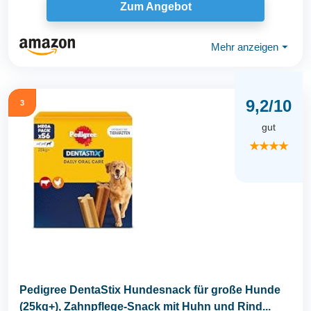
Zum Angebot
Mehr anzeigen
⏷
9,2/10
3
gut
★★★★
Pedigree DentaStix Hundesnack für große Hunde
(25kg+), Zahnpflege-Snack mit Huhn und Rind...