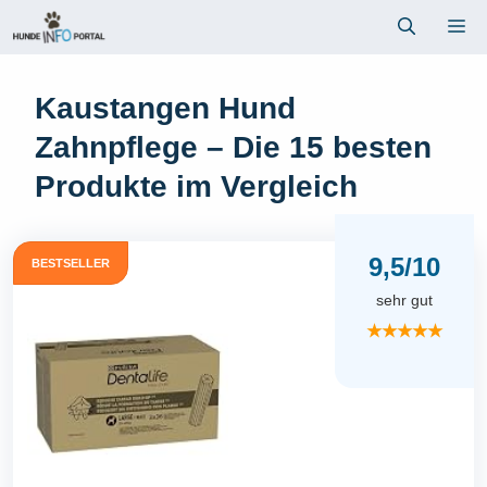
Zum
Me
Inhalt
springen
Kaustangen Hund
Zahnpflege – Die 15 besten
Produkte im Vergleich
9,5/10
BESTSELLER
sehr gut
★★★★★