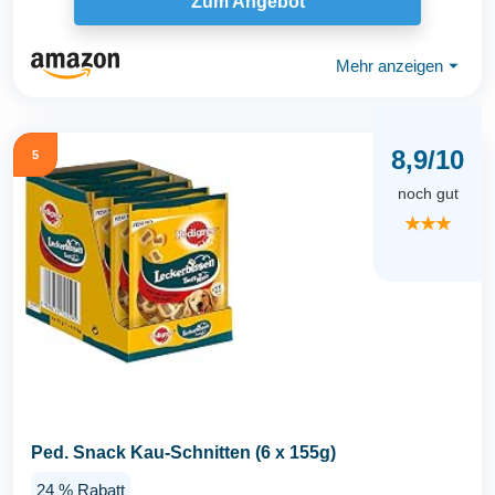
Zum Angebot
Mehr anzeigen
⏷
8,9/10
5
noch gut
★★★
Ped. Snack Kau-Schnitten (6 x 155g)
24 % Rabatt