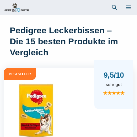
Zum
Me
Inhalt
springen
Pedigree Leckerbissen –
Die 15 besten Produkte im
Vergleich
9,5/10
BESTSELLER
sehr gut
★★★★★