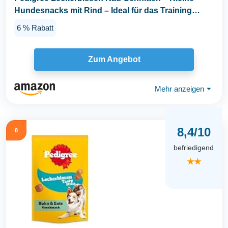
Hundesnacks mit Rind – Ideal für das Training
oder...
6 % Rabatt
Zum Angebot
Mehr anzeigen
⏷
8,4/10
8
befriedigend
★★