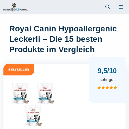
Zum
Me
Inhalt
springen
Royal Canin Hypoallergenic
Leckerli – Die 15 besten
Produkte im Vergleich
9,5/10
BESTSELLER
sehr gut
★★★★★