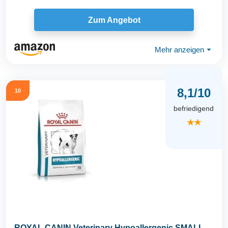
Zum Angebot
Mehr anzeigen
⏷
8,1/10
10
befriedigend
★★
ROYAL CANIN Veterinary Hypoallergenic SMALL