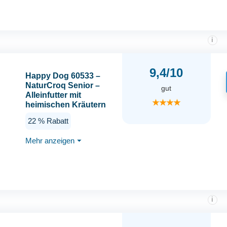
i
9,4/10
Happy Dog 60533 –
NaturCroq Senior –
gut
Alleinfutter mit
★★★★
heimischen Kräutern
für Hunde-Senioren ab
22 % Rabatt
10 Jahren – 4 kg Inhalt
Mehr anzeigen
⏷
i