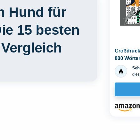
 Hund für
ie 15 besten
 Vergleich
Großdruck
800 Wörter
Lösungen
Sehr
dies