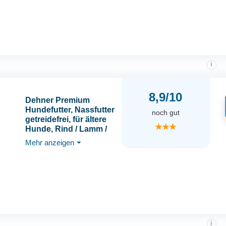
und Soja für kleine
Hunderassen
i
8,9/10
Dehner Premium
Hundefutter, Nassfutter
noch gut
getreidefrei, für ältere
★★★
Hunde, Rind / Lamm /
Kartoffel, 6 x 800 g
Mehr anzeigen
⏷
Dose (4.8 kg)
i