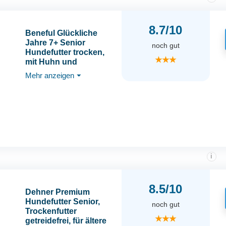
8.7/10
Beneful Glückliche
Jahre 7+ Senior
noch gut
Hundefutter trocken,
★★★
mit Huhn und
Gartengemüse, 1er
Mehr anzeigen
⏷
Pack (1 x 12kg)
i
8.5/10
Dehner Premium
Hundefutter Senior,
noch gut
Trockenfutter
★★★
getreidefrei, für ältere