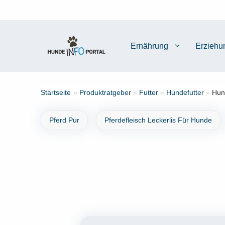
Zum
Inhalt
springen
Ernährung
Erziehu
Startseite
»
Produktratgeber
»
Futter
»
Hundefutter
»
Hun
Pferd Pur
Pferdefleisch Leckerlis Für Hunde