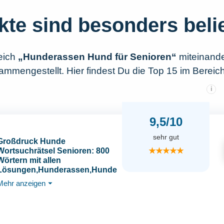
kte sind besonders beli
eich
„Hunderassen Hund für Senioren“
miteinande
mmengestellt. Hier findest Du die Top 15 im Berei
i
9,5/10
sehr gut
Großdruck Hunde
★★★★★
Wortsuchrätsel Senioren: 800
Wörtern mit allen
Lösungen,Hunderassen,Hunde
namen.
Mehr anzeigen
⏷