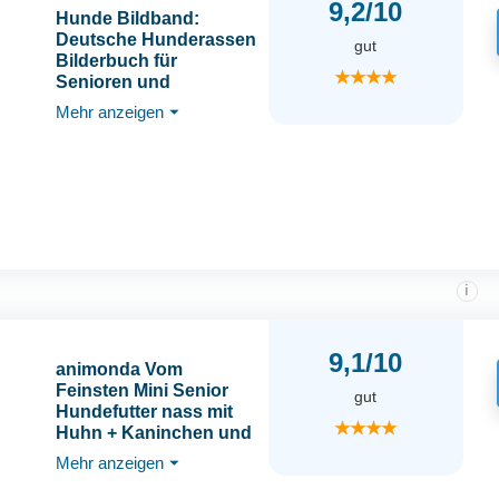
9,2/10
Hunde Bildband:
Deutsche Hunderassen
gut
Bilderbuch für
★★★★
Senioren und
Demenzkranke
Mehr anzeigen
⏷
i
9,1/10
animonda Vom
Feinsten Mini Senior
gut
Hundefutter nass mit
★★★★
Huhn + Kaninchen und
Basilikum (32 x 100 g),
Mehr anzeigen
⏷
getreidefreies Senior
Nassfutter ohne Zucker