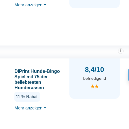
Hunde kleiner Rassen,
Mehr anzeigen
⏷
Ente / Lamm / Kartoffel,
4 kg
i
8,4/10
DiPrint Hunde-Bingo
Spiel mit 75 der
befriedigend
beliebtesten
★★
Hunderassen
11 % Rabatt
Mehr anzeigen
⏷