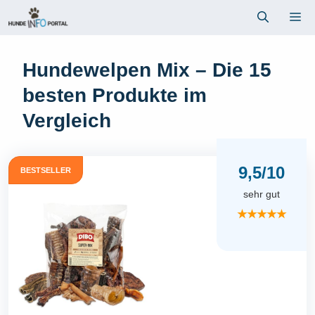
Zum
Me
Inhalt
springen
Hundewelpen Mix – Die 15
besten Produkte im
Vergleich
9,5/10
BESTSELLER
sehr gut
★★★★★