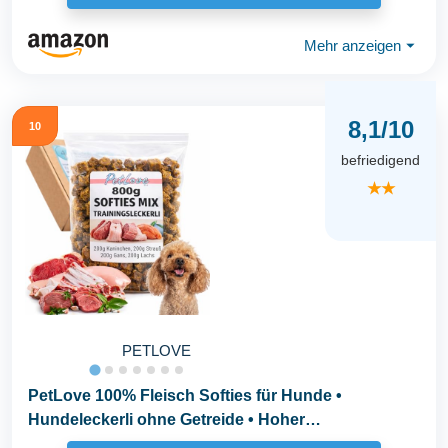
Mehr anzeigen
⏷
8,1/10
10
befriedigend
★★
PETLOVE
PetLove 100% Fleisch Softies für Hunde •
Hundeleckerli ohne Getreide • Hoher
Fleischgehalt...