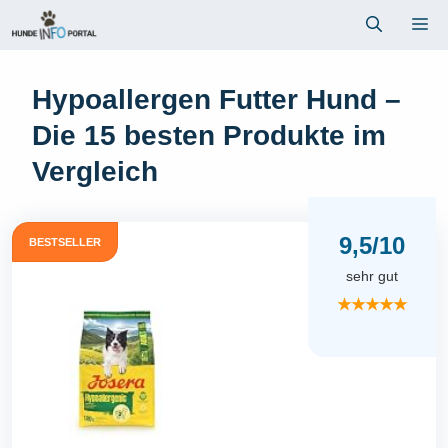
Zum
Me
Inhalt
springen
Hypoallergen Futter Hund –
Die 15 besten Produkte im
Vergleich
9,5/10
BESTSELLER
sehr gut
★★★★★