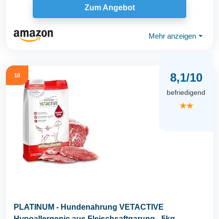
Zum Angebot
Mehr anzeigen
⏷
8,1/10
10
befriedigend
★★
PLATINUM - Hundenahrung VETACTIVE
Hypoallergenic aus Fleischsaftgarung - 5kg