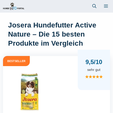
Zum
Me
Inhalt
springen
Josera Hundefutter Active
Nature – Die 15 besten
Produkte im Vergleich
9,5/10
BESTSELLER
sehr gut
★★★★★