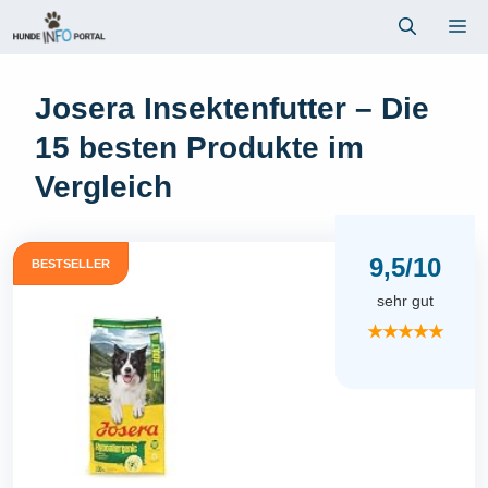
Zum
Me
Inhalt
springen
Josera Insektenfutter – Die
15 besten Produkte im
Vergleich
9,5/10
BESTSELLER
sehr gut
★★★★★