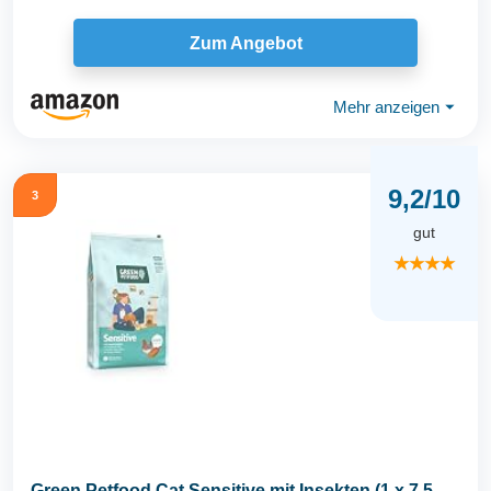
Zum Angebot
Mehr anzeigen
⏷
9,2/10
3
gut
★★★★
Green Petfood Cat Sensitive mit Insekten (1 x 7,5