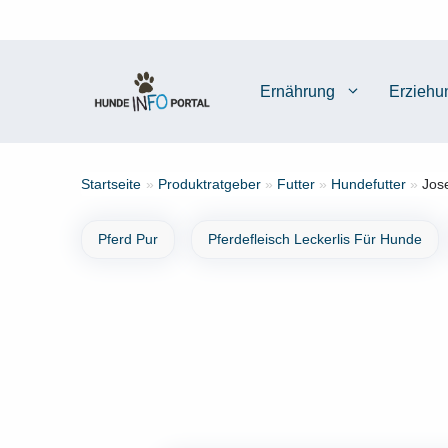
Zum
Inhalt
springen
Ernährung
Erziehu
Startseite
»
Produktratgeber
»
Futter
»
Hundefutter
»
Jos
Pferd Pur
Pferdefleisch Leckerlis Für Hunde