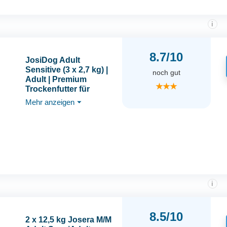
i
8.7/10
JosiDog Adult
Sensitive (3 x 2,7 kg) |
noch gut
Adult | Premium
★★★
Trockenfutter für
empfindliche Hunde |
Mehr anzeigen
⏷
besonders bekömmlich
mit viel Geflügelprotein
| glutenfrei | Powered
by JOSERA |
Hundefutter | 3er Pack
i
8.5/10
2 x 12,5 kg Josera M/M