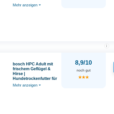
empfindliche Hunde |
Mehr anzeigen
⏷
besonders bekömmlich
mit viel Geflügelprotein
| glutenfrei | Powered
by JOSERA |
Hundefutter | 1er Pack
i
8,9/10
bosch HPC Adult mit
frischem Geflügel &
noch gut
Hirse |
★★★
Hundetrockenfutter für
ausgewachsene Hunde
Mehr anzeigen
⏷
aller Rassen | 1 x 15 kg