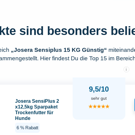
kte sind besonders beli
eich
„Josera Sensiplus 15 KG Günstig“
miteinande
mmengestellt. Hier findest Du die Top 15 im Bereic
i
9,5/10
sehr gut
Josera SensiPlus 2
★★★★★
x12,5kg Sparpaket
Trockenfutter für
Hunde
6 % Rabatt