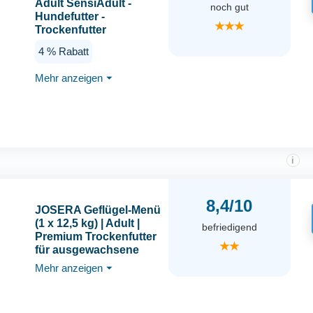
Adult SensiAdult -
noch gut
Hundefutter -
★★★
Trockenfutter
4 % Rabatt
Mehr anzeigen
⏷
i
8,4/10
JOSERA Geflügel-Menü
(1 x 12,5 kg) | Adult |
befriedigend
Premium Trockenfutter
★★
für ausgewachsene
Hunde | Geflügel &
Mehr anzeigen
⏷
Mais/Reis | besonders
gut verträglich |
weizenfrei | Hundefutter