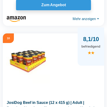
by...
Zum Angebot
Mehr anzeigen
⏷
8,1/10
10
befriedigend
★★
JosiDog Beef in Sauce (12 x 415 g) | Adult |