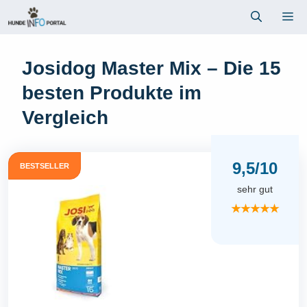
Zum
Me
Inhalt
springen
Josidog Master Mix – Die 15
besten Produkte im
Vergleich
9,5/10
BESTSELLER
sehr gut
★★★★★