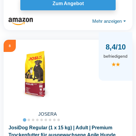
Zum Angebot
Mehr anzeigen
⏷
8,4/10
8
befriedigend
★★
JOSERA
JosiDog Regular (1 x 15 kg) | Adult | Premium
Trockenfutter für ausgewachsene Agile Hunde...