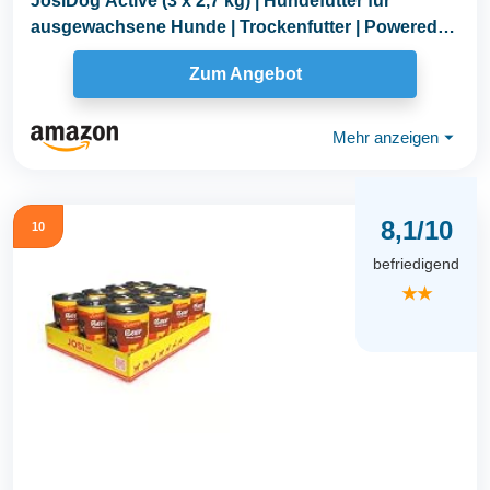
JosiDog Active (3 x 2,7 kg) | Hundefutter für
ausgewachsene Hunde | Trockenfutter | Powered
by...
Zum Angebot
Mehr anzeigen
⏷
8,1/10
10
befriedigend
★★