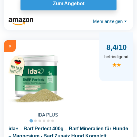
Zum Angebot
Mehr anzeigen
⏷
8,4/10
8
befriedigend
★★
IDA PLUS
ida+ – Barf Perfect 400g – Barf Mineralien für Hunde
– Magnesium - Barf Zusatz Hund Komplett...