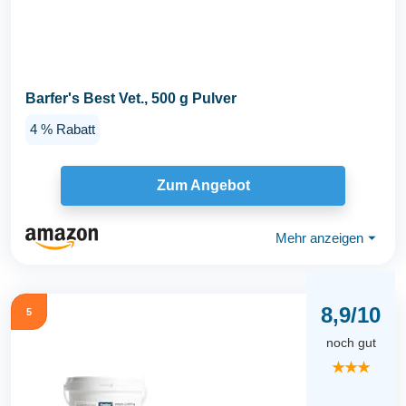
Barfer's Best Vet., 500 g Pulver
4 % Rabatt
Zum Angebot
Mehr anzeigen
⏷
8,9/10
5
noch gut
★★★