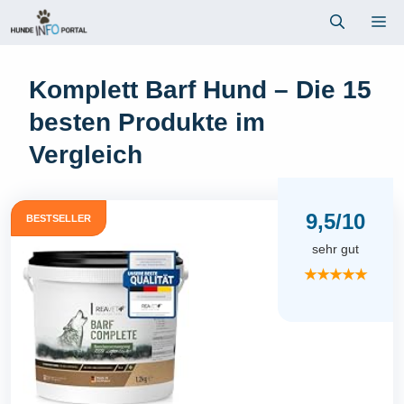
Zum
Me
Inhalt
springen
Komplett Barf Hund – Die 15
besten Produkte im
Vergleich
9,5/10
BESTSELLER
sehr gut
★★★★★