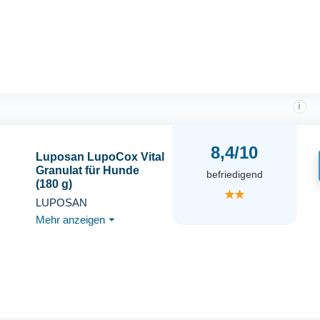
i
8,4/10
Luposan LupoCox Vital
Granulat für Hunde
befriedigend
(180 g)
★★
LUPOSAN
Mehr anzeigen
⏷