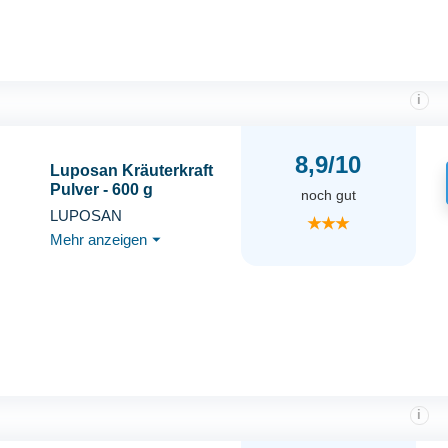
i
8,9/10
Luposan Kräuterkraft
Pulver - 600 g
noch gut
LUPOSAN
★★★
Mehr anzeigen
⏷
i