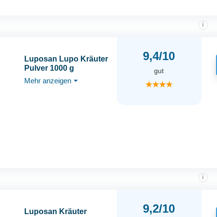
i
9,4/10
Luposan Lupo Kräuter
Pulver 1000 g
gut
Mehr anzeigen
⏷
★★★★
i
9,2/10
Luposan Kräuter