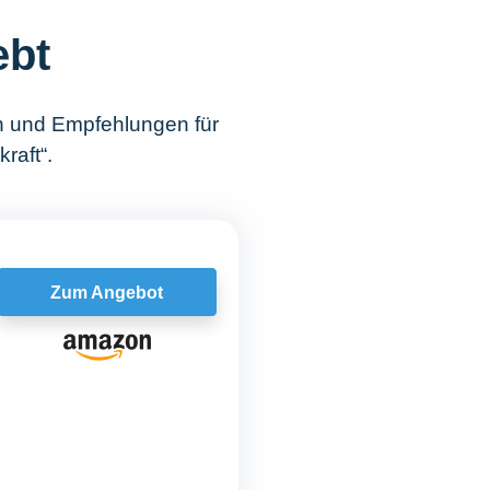
ebt
n und Empfehlungen für
raft“.
Zum Angebot