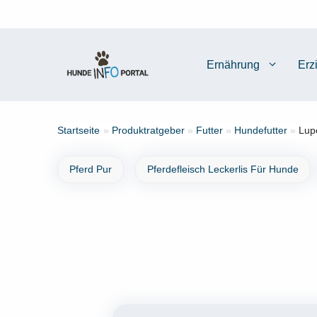
Zum
Inhalt
springen
Ernährung
Erz
Startseite
»
Produktratgeber
»
Futter
»
Hundefutter
»
Lup
Pferd Pur
Pferdefleisch Leckerlis Für Hunde