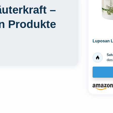
uterkraft –
en Produkte
Luposan L
Sehr
dies