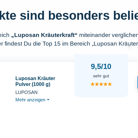
kte sind besonders beli
eich
„Luposan Kräuterkraft“
miteinander vergliche
 findest Du die Top 15 im Bereich „Luposan Kräuterk
i
9,5/10
sehr gut
Luposan Kräuter
★★★★★
Pulver (1000 g)
LUPOSAN
Mehr anzeigen
⏷