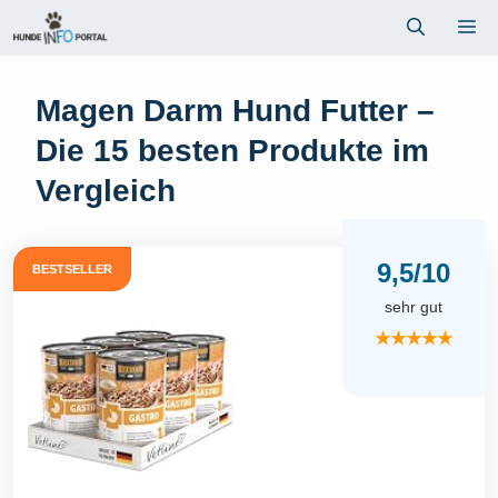
Zum
Me
Inhalt
springen
Magen Darm Hund Futter –
Die 15 besten Produkte im
Vergleich
9,5/10
BESTSELLER
sehr gut
★★★★★