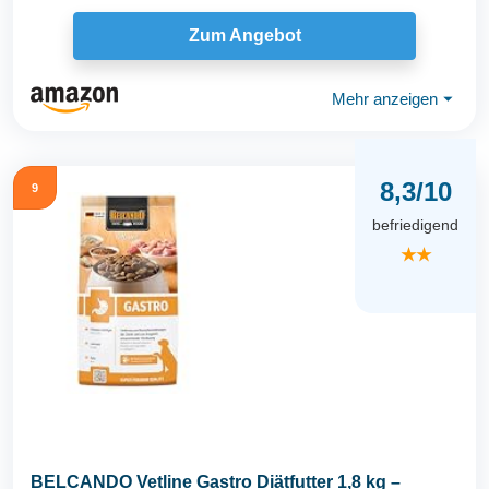
(6 x...
Zum Angebot
Mehr anzeigen
⏷
8,3/10
9
befriedigend
★★
BELCANDO Vetline Gastro Diätfutter 1,8 kg –