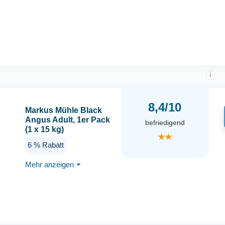
ausgewachsene
Hunde. Getreidefreies
Alleinfutter ohne
Zusatzstoffe im Beutel |
15kg Ente
i
8,4/10
Markus Mühle Black
Angus Adult, 1er Pack
befriedigend
(1 x 15 kg)
★★
6 % Rabatt
Mehr anzeigen
⏷