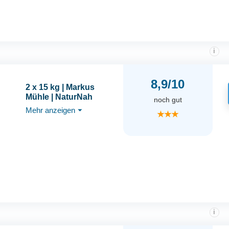
i
8,9/10
2 x 15 kg | Markus
Mühle | NaturNah
noch gut
Mehr anzeigen
⏷
★★★
i