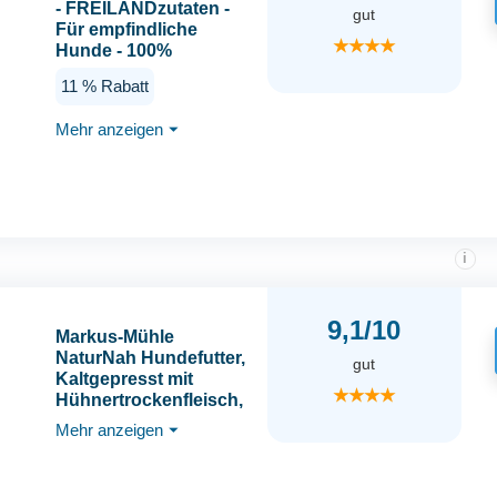
- FREILANDzutaten -
gut
Für empfindliche
★★★★
Hunde - 100%
kaltgepresst - Premium
11 % Rabatt
Hundetrockenfutter
(12kg, Wild)
Mehr anzeigen
⏷
i
9,1/10
Markus-Mühle
NaturNah Hundefutter,
gut
Kaltgepresst mit
★★★★
Hühnertrockenfleisch,
Vollkornmais und Wild,
Mehr anzeigen
⏷
15 kg (15kg Markus
Mühle Naturnah, ohne
Extras)