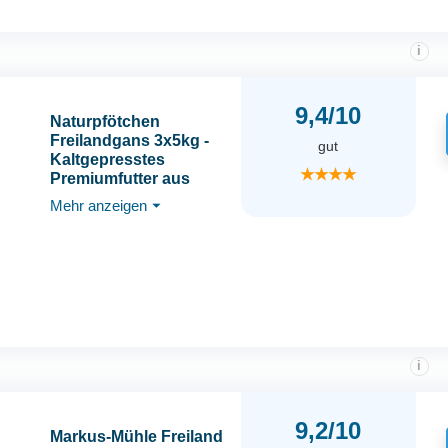
i
9,4/10
Naturpfötchen
Freilandgans 3x5kg -
gut
Kaltgepresstes
★★★★
Premiumfutter aus
Freilandhaltung - Reich
Mehr anzeigen
⏷
an Ballaststoffen und
Protein (25%) - ohne
Konservierungsstoffe -
Produziert von der
Markus Mühle
i
9,2/10
Markus-Mühle Freiland