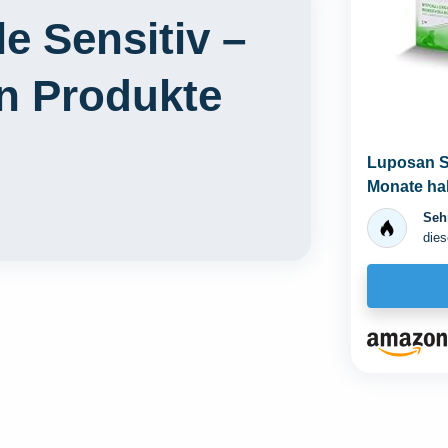
e Sensitiv –
en Produkte
Luposan Se
Monate hal
Sehr
dies