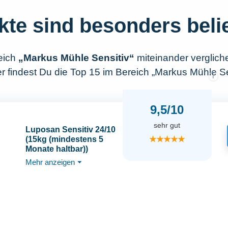
kte sind besonders beli
eich
„Markus Mühle Sensitiv“
miteinander verglic
r findest Du die Top 15 im Bereich „Markus Mühle Se
i
9,5/10
sehr gut
Luposan Sensitiv 24/10
★★★★★
(15kg (mindestens 5
Monate haltbar))
Mehr anzeigen
⏷