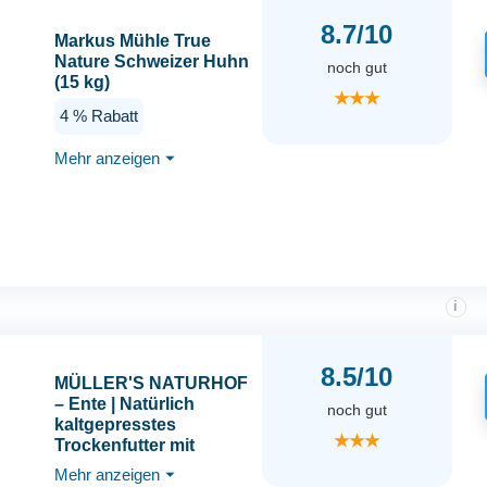
8.7/10
Markus Mühle True
Nature Schweizer Huhn
noch gut
(15 kg)
★★★
4 % Rabatt
Mehr anzeigen
⏷
i
8.5/10
MÜLLER'S NATURHOF
– Ente | Natürlich
noch gut
kaltgepresstes
★★★
Trockenfutter mit
Gartengemüse und
Mehr anzeigen
⏷
Wiesenkräutern für