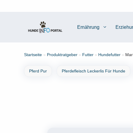
Zum
Inhalt
springen
Ernährung
Erziehu
Startseite
»
Produktratgeber
»
Futter
»
Hundefutter
»
Mar
Pferd Pur
Pferdefleisch Leckerlis Für Hunde