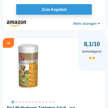
Zum Angebot
Mehr anzeigen
⏷
8,1/10
10
befriedigend
★★
8in1 Multivitamin Tabletten Adult - zur