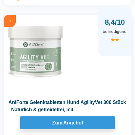
8,4/10
8
befriedigend
★★
AniForte Gelenktabletten Hund AgilityVet 300 Stück
- Natürlich & getreidefrei, mit...
Zum Angebot