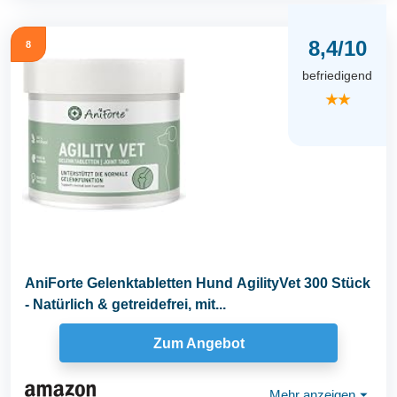
8,4/10
8
befriedigend
★★
AniForte Gelenktabletten Hund AgilityVet 300 Stück
- Natürlich & getreidefrei, mit...
Zum Angebot
Mehr anzeigen
⏷