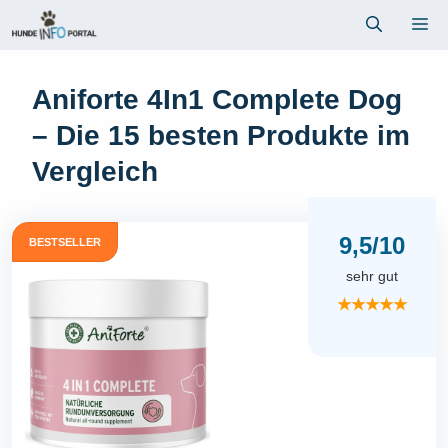
Zum
Me
Inhalt
springen
Aniforte 4In1 Complete Dog
– Die 15 besten Produkte im
Vergleich
9,5/10
BESTSELLER
sehr gut
★★★★★