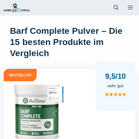
Zum
Me
Inhalt
springen
Barf Complete Pulver – Die
15 besten Produkte im
Vergleich
9,5/10
BESTSELLER
sehr gut
★★★★★