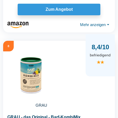
Zum Angebot
Mehr anzeigen
⏷
8,4/10
8
befriedigend
★★
GRAU
GRAU - das Original - Barf-KombiMix,