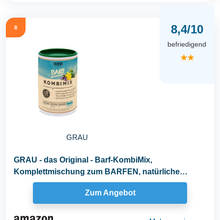
8,4/10
8
befriedigend
★★
GRAU
GRAU - das Original - Barf-KombiMix,
Komplettmischung zum BARFEN, natürliche
Rundumversorgung, 1er...
Zum Angebot