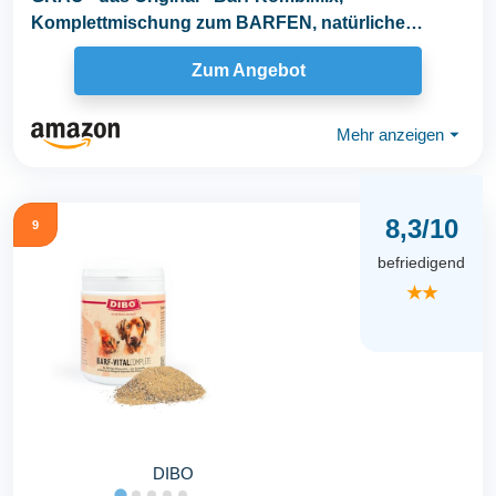
Komplettmischung zum BARFEN, natürliche
Rundumversorgung, 1er...
Zum Angebot
Mehr anzeigen
⏷
8,3/10
9
befriedigend
★★
DIBO