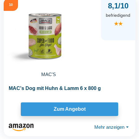
8,1/10
10
befriedigend
★★
MAC'S
MAC's Dog mit Huhn & Lamm 6 x 800 g
Zum Angebot
Mehr anzeigen
⏷