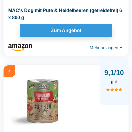
MAC's Dog mit Pute & Heidelbeeren (getreidefrei) 6
x 800 g
Zum Angebot
Mehr anzeigen
⏷
9,1/10
4
gut
★★★★