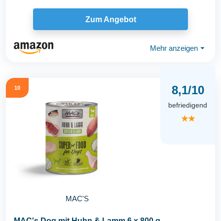
Zum Angebot
Mehr anzeigen
⏷
8,1/10
10
befriedigend
★★
MAC'S
MAC's Dog mit Huhn & Lamm 6 x 800 g