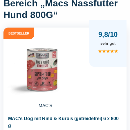
Bereich „Macs Nassfutter
Hund 800G“
9,8/10
BESTSELLER
sehr gut
★★★★★
MAC'S
MAC's Dog mit Rind & Kürbis (getreidefrei) 6 x 800
g