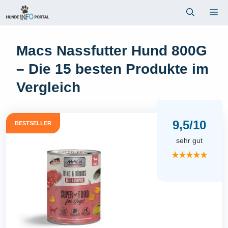
Zum
Me
Inhalt
springen
Macs Nassfutter Hund 800G
– Die 15 besten Produkte im
Vergleich
9,5/10
BESTSELLER
sehr gut
★★★★★