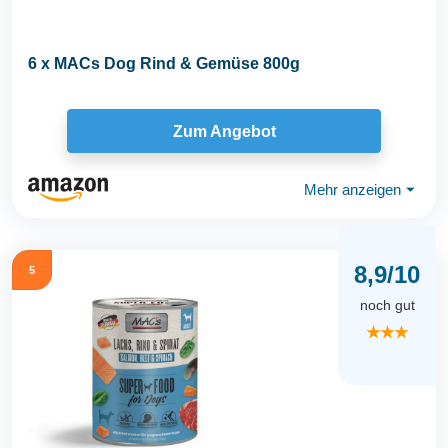
6 x MACs Dog Rind & Gemüse 800g
Zum Angebot
Mehr anzeigen
⏷
8,9/10
5
noch gut
★★★