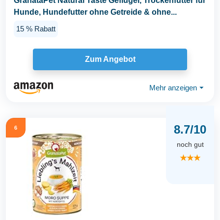
GranataPet Natural Taste Geflügel, Trockenfutter für
Hunde, Hundefutter ohne Getreide & ohne...
15 % Rabatt
Zum Angebot
Mehr anzeigen
⏷
8.7/10
6
noch gut
★★★