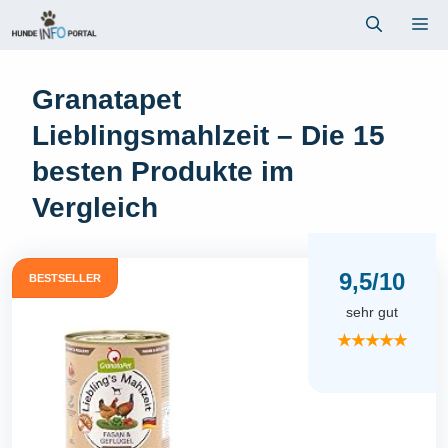
Zum
Me
Inhalt
springen
Granatapet
Lieblingsmahlzeit – Die 15
besten Produkte im
Vergleich
9,5/10
BESTSELLER
sehr gut
★★★★★