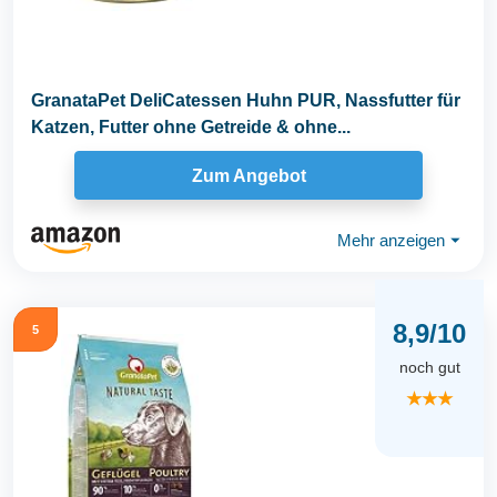
GranataPet DeliCatessen Huhn PUR, Nassfutter für
Katzen, Futter ohne Getreide & ohne...
Zum Angebot
Mehr anzeigen
⏷
8,9/10
5
noch gut
★★★