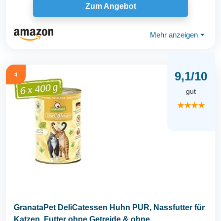
Zum Angebot
Mehr anzeigen
⏷
9,1/10
4
gut
★★★★
GranataPet DeliCatessen Huhn PUR, Nassfutter für
Katzen, Futter ohne Getreide & ohne...