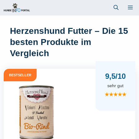
Zum
Me
Inhalt
springen
Herzenshund Futter – Die 15
besten Produkte im
Vergleich
9,5/10
BESTSELLER
sehr gut
★★★★★