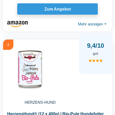
Zum Angebot
Mehr anzeigen
⏷
9,4/10
2
gut
★★★★
HERZENS-HUND
HerzensHund® (12 x 400g) | Bio-Pute Hundefutter