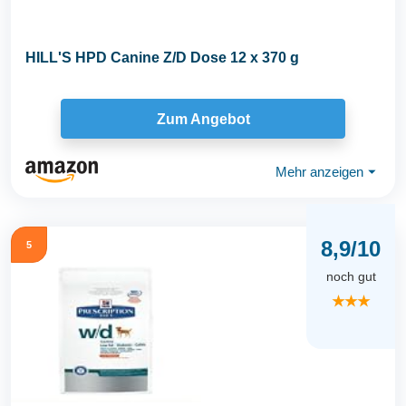
HILL'S HPD Canine Z/D Dose 12 x 370 g
Zum Angebot
Mehr anzeigen
⏷
8,9/10
5
noch gut
★★★