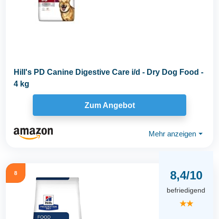
Hill's PD Canine Digestive Care i/d - Dry Dog Food -
4 kg
Zum Angebot
Mehr anzeigen
⏷
8,4/10
8
befriedigend
★★