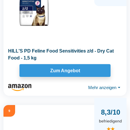
HILL'S PD Feline Food Sensitivities z/d - Dry Cat
Food - 1,5 kg
Zum Angebot
Mehr anzeigen
⏷
8,3/10
9
befriedigend
★★