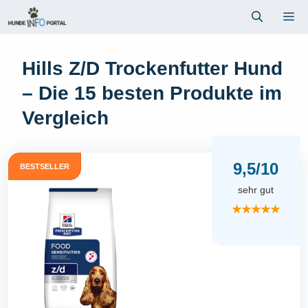
Zum
Me
Inhalt
springen
Hills Z/D Trockenfutter Hund
– Die 15 besten Produkte im
Vergleich
9,5/10
BESTSELLER
sehr gut
★★★★★