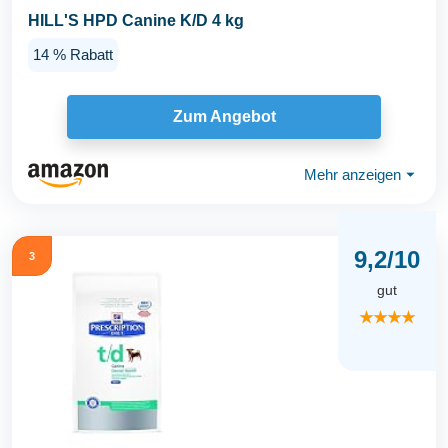
HILL'S HPD Canine K/D 4 kg
14 % Rabatt
Zum Angebot
Mehr anzeigen
⏷
9,2/10
3
gut
★★★★