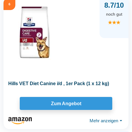
8.7/10
6
noch gut
★★★
Hills VET Diet Canine i/d , 1er Pack (1 x 12 kg)
Zum Angebot
Mehr anzeigen
⏷