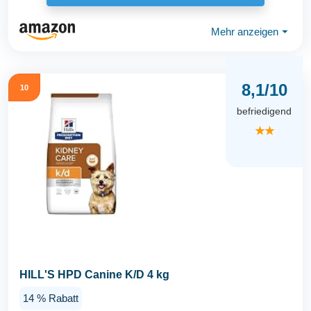
Mehr anzeigen
⏷
8,1/10
10
befriedigend
★★
HILL'S HPD Canine K/D 4 kg
14 % Rabatt