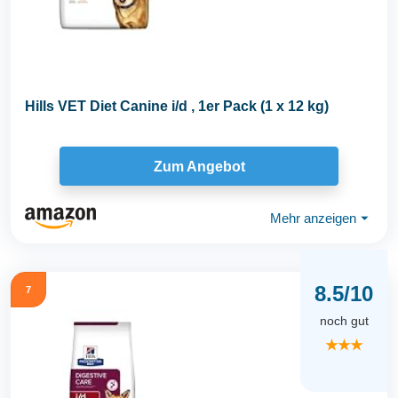
Hills VET Diet Canine i/d , 1er Pack (1 x 12 kg)
Zum Angebot
Mehr anzeigen
⏷
8.5/10
7
noch gut
★★★