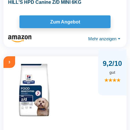
HILL'S HPD Canine Z/D MINI 6KG
Zum Angebot
Mehr anzeigen
⏷
9,2/10
3
gut
★★★★