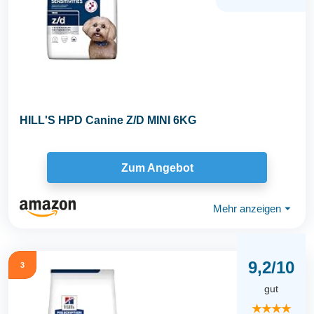
HILL'S HPD Canine Z/D MINI 6KG
Zum Angebot
Mehr anzeigen
⏷
9,2/10
3
gut
★★★★