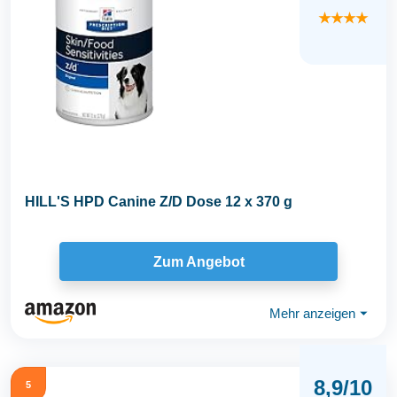
★★★★
HILL'S HPD Canine Z/D Dose 12 x 370 g
Zum Angebot
Mehr anzeigen
⏷
8,9/10
5