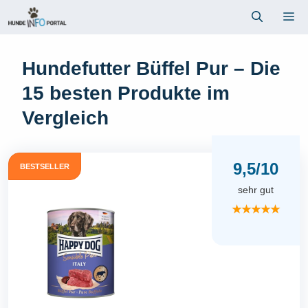
Zum
Me
Inhalt
springen
Hundefutter Büffel Pur – Die
15 besten Produkte im
Vergleich
9,5/10
BESTSELLER
sehr gut
★★★★★