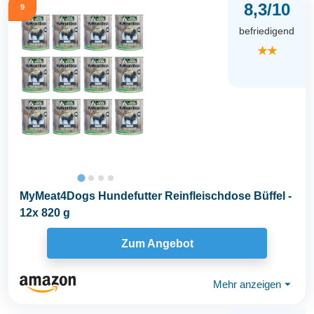
8,3/10
9
befriedigend
★★
MyMeat4Dogs Hundefutter Reinfleischdose Büffel -
12x 820 g
Zum Angebot
Mehr anzeigen
⏷