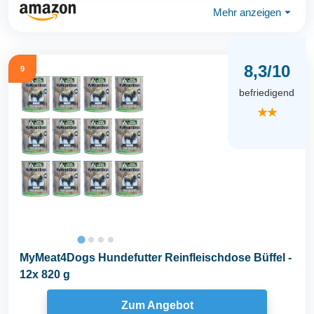
Mehr anzeigen
⏷
8,3/10
9
befriedigend
★★
MyMeat4Dogs Hundefutter Reinfleischdose Büffel -
12x 820 g
Zum Angebot