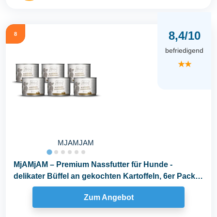
8,4/10
8
befriedigend
★★
MJAMJAM
MjAMjAM – Premium Nassfutter für Hunde -
delikater Büffel an gekochten Kartoffeln, 6er Pack
(6 x...
Zum Angebot