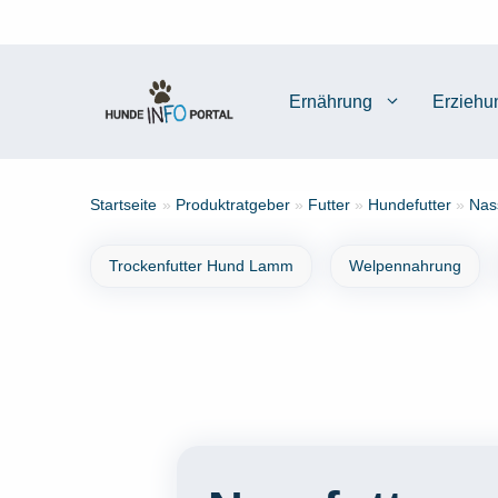
Zum
Inhalt
springen
Ernährung
Erziehu
Startseite
»
Produktratgeber
»
Futter
»
Hundefutter
»
Nas
Trockenfutter Hund Lamm
Welpennahrung