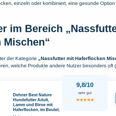
ocken, einzeln oder kombiniert, eine gesunde Option 
er im Bereich „Nassfutte
n Mischen“
nter der Kategorie
„Nassfutter mit Haferflocken Mi
ieren, welche Produkte andere Nutzer besonders oft 
i
9,8/10
sehr gut
Dehner Best Nature
★★★★★
Hundefutter Adult,
Lamm und Birne mit
Haferflocken, im Beutel,
12 x 150 g (1.8 kg)