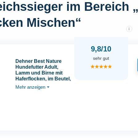
ichssieger im Bereich 
ocken Mischen“
i
9,8/10
sehr gut
Dehner Best Nature
★★★★★
Hundefutter Adult,
Lamm und Birne mit
Haferflocken, im Beutel,
12 x 150 g (1.8 kg)
Mehr anzeigen
⏷