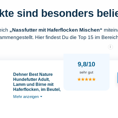
kte sind besonders beli
eich
„Nassfutter mit Haferflocken Mischen“
mitein
mmengestellt. Hier findest Du die Top 15 im Bereich
i
9,8/10
sehr gut
Dehner Best Nature
★★★★★
Hundefutter Adult,
Lamm und Birne mit
Haferflocken, im Beutel,
12 x 150 g (1.8 kg)
Mehr anzeigen
⏷