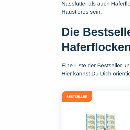
Nassfutter als auch Haferfl
Haustieres sein.
Die Bestsell
Haferflocke
Eine Liste der Bestseller u
Hier kannst Du Dich orient
BESTSELLER