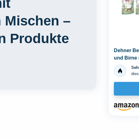
it
n Mischen –
en Produkte
Dehner Be
und Birne 
g...
Sehr
dies