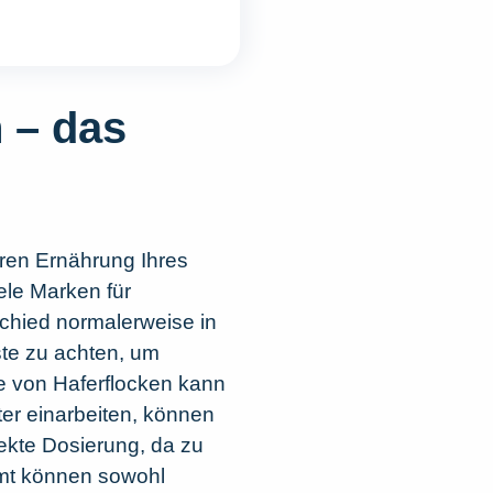
 – das
ären Ernährung Ihres
iele Marken für
schied normalerweise in
iste zu achten, um
be von Haferflocken kann
ter einarbeiten, können
rekte Dosierung, da zu
amt können sowohl