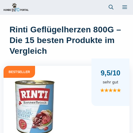
Zum
Me
Inhalt
springen
Rinti Geflügelherzen 800G –
Die 15 besten Produkte im
Vergleich
9,5/10
BESTSELLER
sehr gut
★★★★★