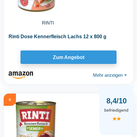
RINTI
Rinti Dose Kennerfleisch Lachs 12 x 800 g
Zum Angebot
Mehr anzeigen
⏷
8,4/10
8
befriedigend
★★