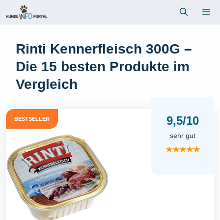
Zum
Me
Inhalt
springen
Rinti Kennerfleisch 300G –
Die 15 besten Produkte im
Vergleich
9,5/10
BESTSELLER
sehr gut
★★★★★