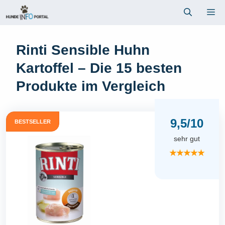
Zum
Me
Inhalt
springen
Rinti Sensible Huhn
Kartoffel – Die 15 besten
Produkte im Vergleich
9,5/10
BESTSELLER
sehr gut
★★★★★