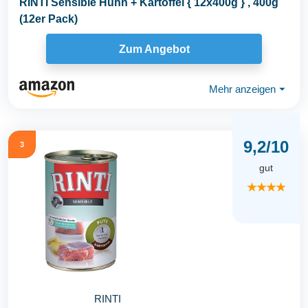
RINTI Sensible Huhn + Kartoffel { 12x400g } , 400g
(12er Pack)
Zum Angebot
Mehr anzeigen
⏷
9,2/10
3
gut
★★★★
RINTI