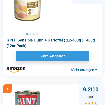
RINTI Sensible Huhn + Kartoffel { 12x400g } , 400g
(12er Pack)
Zum Angebot
Mehr anzeigen
⏷
9,2/10
3
gut
★★★★