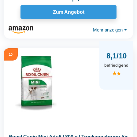
Zum Angebot
Mehr anzeigen
⏷
8,1/10
10
befriedigend
★★
Royal Canin Mini Adult | 800 g | Trockennahrung für