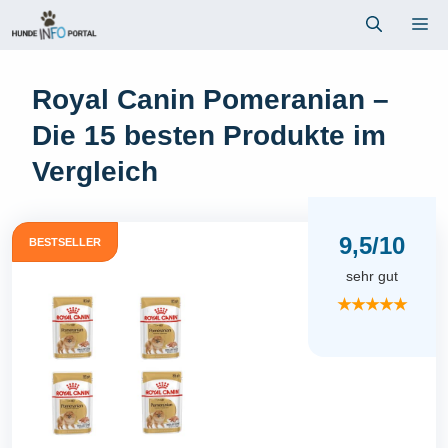
Zum
Me
Inhalt
springen
Royal Canin Pomeranian –
Die 15 besten Produkte im
Vergleich
9,5/10
BESTSELLER
sehr gut
★★★★★