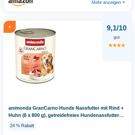
Mehr anzeigen
⏷
9,1/10
4
gut
★★★★
animonda GranCarno Hunde Nassfutter mit Rind +
Huhn (6 x 800 g), getreidefreies Hundenassfutter
ohne...
24 % Rabatt