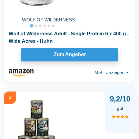
WOLF OF WILDERNESS
Wolf of Wilderness Adult - Single Protein 6 x 400 g -
Wide Acres - Huhn
Zum Angebot
Mehr anzeigen
⏷
9,2/10
3
gut
★★★★