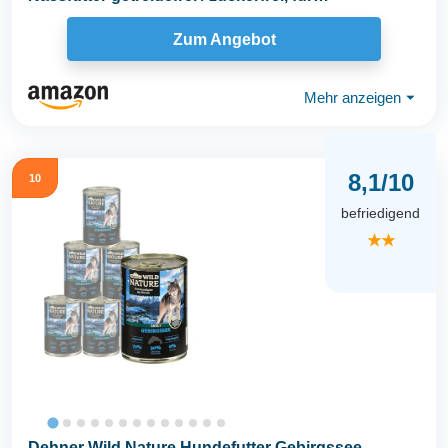
ausgewachsene...
Zum Angebot
Mehr anzeigen
⏷
8,1/10
10
befriedigend
★★
Dehner Wild Nature Hundefutter Gebirgssee,