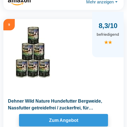
Mehr anzeigen
⏷
8,3/10
9
befriedigend
★★
Dehner Wild Nature Hundefutter Bergweide,
Nassfutter getreidefrei / zuckerfrei, für
ausgewachsene...
Zum Angebot