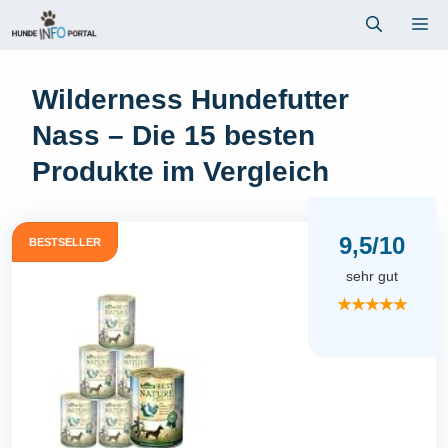
Zum
Me
Inhalt
springen
Wilderness Hundefutter
Nass – Die 15 besten
Produkte im Vergleich
9,5/10
BESTSELLER
sehr gut
★★★★★