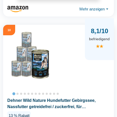
Mehr anzeigen
⏷
8,1/10
10
befriedigend
★★
Dehner Wild Nature Hundefutter Gebirgssee,
Nassfutter getreidefrei / zuckerfrei, für
ausgewachsene...
13 % Rabatt